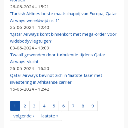
26-06-2024 - 15:21
'Turkish Airlines beste maatschappij van Europa, Qatar
Airways wereldwijd nr. 1'
25-06-2024 - 12:40
'Qatar Airways komt binnenkort met mega-order voor
widebodyvliegtuigen'
03-06-2024 - 13:09
Twaalf gewonden door turbulentie tijdens Qatar
Airways-vlucht
26-05-2024 - 16:50
Qatar Airways bevindt zich in 'laatste fase' met
investering in Afrikaanse carrier
15-05-2024 - 12:42
1
2
3
4
5
6
7
8
9
volgende ›
laatste »