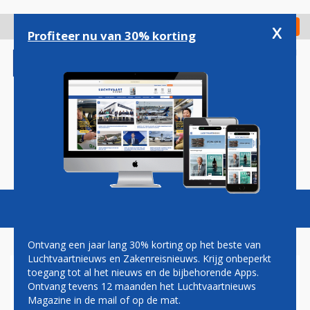
Overslaan
en
x
Digitaal Magazine
Registreer
Check in
naar
Profiteer nu van 30% korting
de
inhoud
gaan
Magazine
Podcasts
Vacatures
Toggl
naviga
Ontvang een jaar lang 30% korting op het beste van
Luchtvaartnieuws en Zakenreisnieuws. Krijg onbeperkt
toegang tot al het nieuws en de bijbehorende Apps.
QATAR AIRWAYS
Ontvang tevens 12 maanden het Luchtvaartnieuws
Magazine in de mail of op de mat.