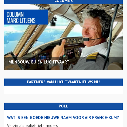
COLUMNS
MIJNBOUW, EU EN LUCHTVAART
PARTNERS VAN LUCHTVAARTNIEUWS.NL!
POLL
WAT IS EEN GOEDE NIEUWE NAAM VOOR AIR FRANCE-KLM?
Verzin alsjeblieft iets anders