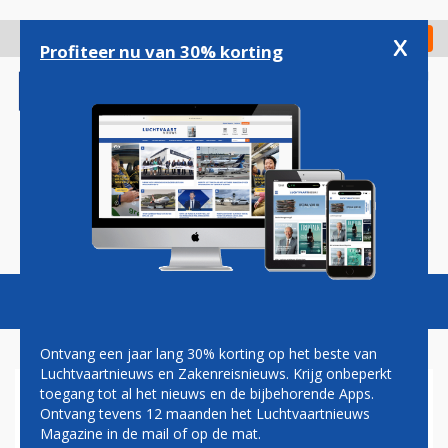
Overslaan
en
x
Digitaal Magazine
Registreer
Check in
naar
Profiteer nu van 30% korting
de
inhoud
gaan
Magazine
Podcasts
Vacatures
Toggl
naviga
Ontvang een jaar lang 30% korting op het beste van
Luchtvaartnieuws en Zakenreisnieuws. Krijg onbeperkt
toegang tot al het nieuws en de bijbehorende Apps.
NEDERLANDS VLIEGTUIG
Ontvang tevens 12 maanden het Luchtvaartnieuws
NAAR TENERIFE OM
Magazine in de mail of op de mat.