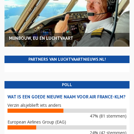
MIJNBOUW, EU EN LUCHTVAART
PARTNERS VAN LUCHTVAARTNIEUWS.NL!
POLL
WAT IS EEN GOEDE NIEUWE NAAM VOOR AIR FRANCE-KLM?
Verzin alsjeblieft iets anders
47% (81 stemmen)
European Airlines Group (EAG)
24% (42 stemmen)