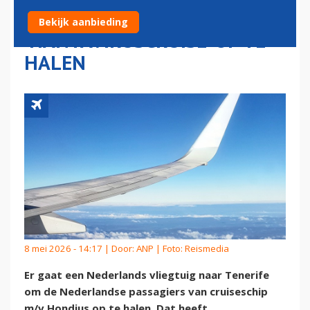
PASSAGIERS
Bekijk aanbieding
'HANTAVIRUSCRUISE' OP TE
HALEN
8 mei 2026 - 14:17 | Door:
ANP
| Foto: Reismedia
Er gaat een Nederlands vliegtuig naar Tenerife
om de Nederlandse passagiers van cruiseschip
m/v Hondius op te halen. Dat heeft