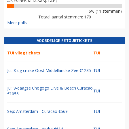
Air-France-KLM-SAS(-TAP)
6% (11 stemmen)
Totaal aantal stemmen: 170
Meer polls
VOORDELIGE RETOURTICKETS
TUI vliegtickets
TUI
Jul: 8-dg cruise Oost Middellandse Zee €1235
TUI
Jul: 9-daagse Chogogo Dive & Beach Curacao
TUI
€1056
Sep: Amsterdam - Curacao €569
TUI
Sep: Amsterdam - Aruba €614
TUI