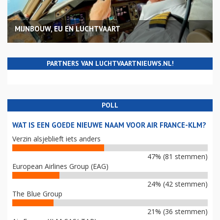
MIJNBOUW, EU EN LUCHTVAART
PARTNERS VAN LUCHTVAARTNIEUWS.NL!
POLL
WAT IS EEN GOEDE NIEUWE NAAM VOOR AIR FRANCE-KLM?
Verzin alsjeblieft iets anders
47% (81 stemmen)
European Airlines Group (EAG)
24% (42 stemmen)
The Blue Group
21% (36 stemmen)