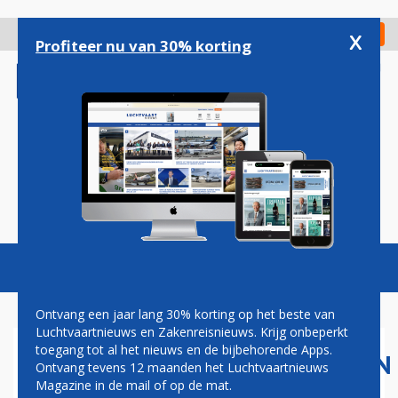
Overslaan
en
x
Digitaal Magazine
Registreer
Check in
naar
Profiteer nu van 30% korting
de
inhoud
gaan
Magazine
Podcasts
Vacatures
Toggl
naviga
Ontvang een jaar lang 30% korting op het beste van
Luchtvaartnieuws en Zakenreisnieuws. Krijg onbeperkt
toegang tot al het nieuws en de bijbehorende Apps.
LUCHTVAARTMAATSCHAPPIJEN
Ontvang tevens 12 maanden het Luchtvaartnieuws
STEKEN TOESTELLEN IN
Magazine in de mail of op de mat.