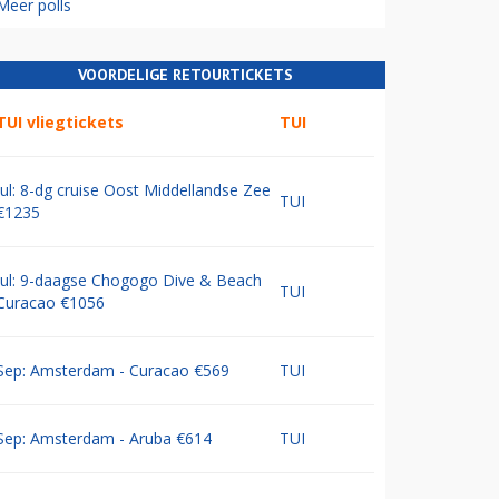
Meer polls
VOORDELIGE RETOURTICKETS
TUI vliegtickets
TUI
Jul: 8-dg cruise Oost Middellandse Zee
TUI
€1235
Jul: 9-daagse Chogogo Dive & Beach
TUI
Curacao €1056
Sep: Amsterdam - Curacao €569
TUI
Sep: Amsterdam - Aruba €614
TUI