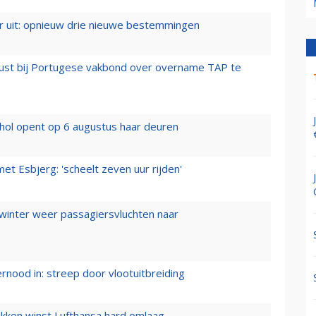
er uit: opnieuw drie nieuwe bestemmingen
rust bij Portugese vakbond over overname TAP te
hol opent op 6 augustus haar deuren
t Esbjerg: 'scheelt zeven uur rijden'
 winter weer passagiersvluchten naar
ernood in: streep door vlootuitbreiding
ukken winst Lufthansa hard omlaag