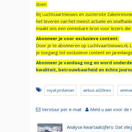
doen.
Bij Luchtvaartnieuws en zustersite Zakenreisn
het leveren van het meest actuele en onafhankel
maakt ons een onmisbare bron voor lezers die g
Abonneer je voor exclusieve content:
Door je te abonneren op Luchtvaartnieuws.nl, 
je toegang tot exclusieve content en jarenlang
Abonneer je vandaag nog en word onderde
kwaliteit, betrouwbaarheid en échte journa
royal jordanian
airbus a320neo
amma
Verstuur per e-mail
Meld u aan voor de 
Analyse kwartaalcijfers: Dat vl