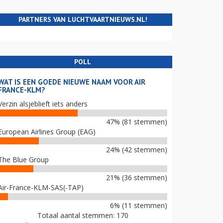
PARTNERS VAN LUCHTVAARTNIEUWS.NL!
POLL
WAT IS EEN GOEDE NIEUWE NAAM VOOR AIR
FRANCE-KLM?
Verzin alsjeblieft iets anders
47% (81 stemmen)
European Airlines Group (EAG)
24% (42 stemmen)
The Blue Group
21% (36 stemmen)
Air-France-KLM-SAS(-TAP)
6% (11 stemmen)
Totaal aantal stemmen: 170