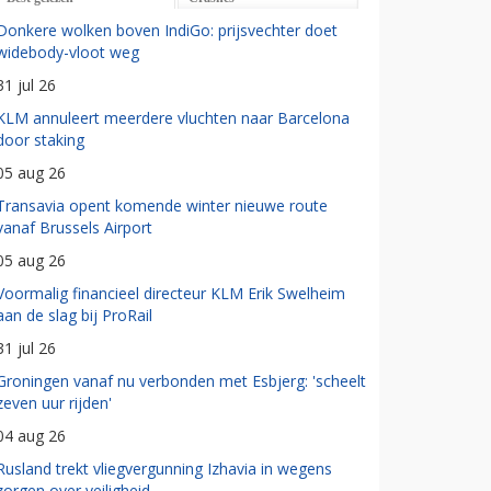
Donkere wolken boven IndiGo: prijsvechter doet
widebody-vloot weg
31 jul 26
KLM annuleert meerdere vluchten naar Barcelona
door staking
05 aug 26
Transavia opent komende winter nieuwe route
vanaf Brussels Airport
05 aug 26
Voormalig financieel directeur KLM Erik Swelheim
aan de slag bij ProRail
31 jul 26
Groningen vanaf nu verbonden met Esbjerg: 'scheelt
zeven uur rijden'
04 aug 26
Rusland trekt vliegvergunning Izhavia in wegens
zorgen over veiligheid