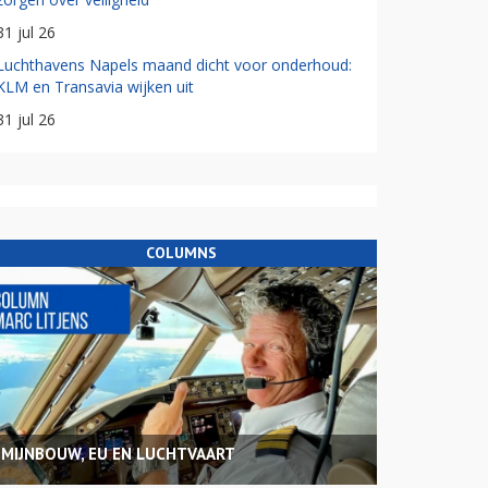
31 jul 26
Luchthavens Napels maand dicht voor onderhoud:
KLM en Transavia wijken uit
31 jul 26
COLUMNS
MIJNBOUW, EU EN LUCHTVAART