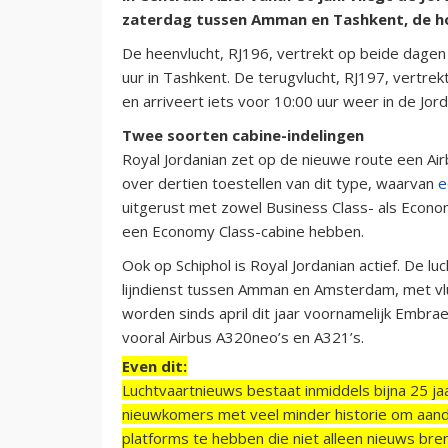
zaterdag tussen Amman en Tashkent, de h
De heenvlucht, RJ196, vertrekt op beide dagen 
uur in Tashkent. De terugvlucht, RJ197, vertr
en arriveert iets voor 10:00 uur weer in de Jo
Twee soorten cabine-indelingen
Royal Jordanian zet op de nieuwe route een Ai
over dertien toestellen van dit type, waarvan
e
uitgerust met zowel Business Class- als Econom
een Economy Class-cabine hebben.
Ook op Schiphol is Royal Jordanian actief. De
lijndienst tussen Amman en Amsterdam, met vl
worden sinds april dit jaar voornamelijk Embr
vooral Airbus A320neo’s en A321’s.
Even dit:
Luchtvaartnieuws bestaat inmiddels bijna 25 jaa
nieuwkomers met veel minder historie om aand
platforms te hebben die niet alleen nieuws bre