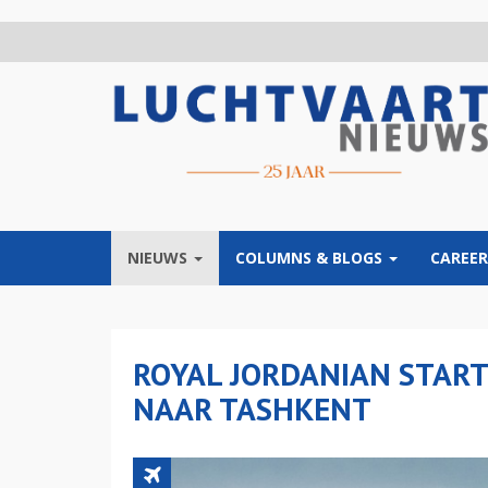
Overslaan
en
naar
de
inhoud
gaan
NIEUWS
COLUMNS & BLOGS
CAREER
ROYAL JORDANIAN START
NAAR TASHKENT