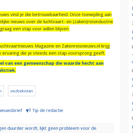
ieuws vind je die betrouwbaarheid. Onze toewijding aan
ijke nieuws over de luchtvaart- en (zaken)reisindustrie
raag een stap voor willen blijven.
Luchtvaartnieuws Magazine en Zakenreisnieuws.nl krijg
e ervaring die je steeds een stap voorsprong geeft.
el van een gemeenschap die waarde hecht aan
listiek.
n
oezbekistan
nieuwsbrief
Tip de redactie
iegen duurder wordt, lijkt geen probleem voor de