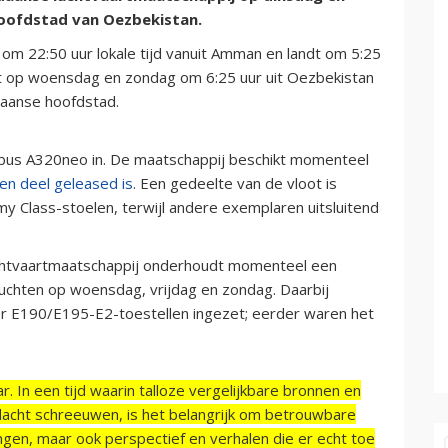
oofdstad van Oezbekistan.
om 22:50 uur lokale tijd vanuit Amman en landt om 5:25
ekt op woensdag en zondag om 6:25 uur uit Oezbekistan
rdaanse hoofdstad.
rbus A320neo in. De maatschappij beschikt momenteel
en deel geleased is
. Een gedeelte van de vloot is
y Class-stoelen, terwijl andere exemplaren uitsluitend
 luchtvaartmaatschappij onderhoudt momenteel een
uchten op woensdag, vrijdag en zondag. Daarbij
aer E190/E195-E2-toestellen ingezet; eerder waren het
r. In een tijd waarin talloze vergelijkbare bronnen en
acht schreeuwen, is het belangrijk om betrouwbare
ngen, maar ook perspectief en verhalen die er echt toe