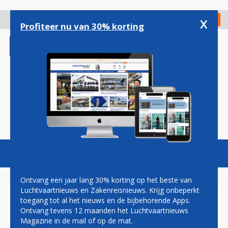
Overslaan
en
x
Digitaal Magazine
Registreer
Check in
naar
Profiteer nu van 30% korting
de
inhoud
gaan
Magazine
Podcasts
Vacatures
Toggl
naviga
Ontvang een jaar lang 30% korting op het beste van
Luchtvaartnieuws en Zakenreisnieuws. Krijg onbeperkt
toegang tot al het nieuws en de bijbehorende Apps.
AIRBUS A320NEO
Ontvang tevens 12 maanden het Luchtvaartnieuws
Magazine in de mail of op de mat.