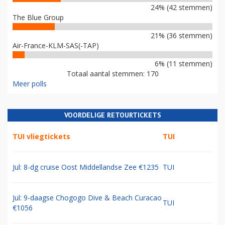
24% (42 stemmen)
The Blue Group
21% (36 stemmen)
Air-France-KLM-SAS(-TAP)
6% (11 stemmen)
Totaal aantal stemmen: 170
Meer polls
VOORDELIGE RETOURTICKETS
TUI vliegtickets
TUI
Jul: 8-dg cruise Oost Middellandse Zee €1235
TUI
Jul: 9-daagse Chogogo Dive & Beach Curacao
TUI
€1056