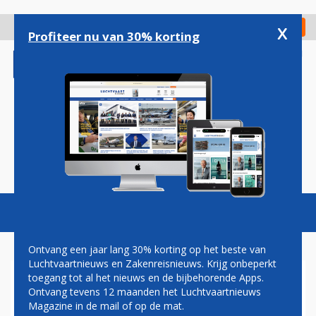
Overslaan
en
x
Digitaal Magazine
Registreer
Check in
naar
Profiteer nu van 30% korting
de
inhoud
gaan
Magazine
Podcasts
Vacatures
Toggl
naviga
Ontvang een jaar lang 30% korting op het beste van
Luchtvaartnieuws en Zakenreisnieuws. Krijg onbeperkt
toegang tot al het nieuws en de bijbehorende Apps.
GO FIRST OVERWEEGT
Ontvang tevens 12 maanden het Luchtvaartnieuws
STAPPEN TEGEN P&W OVER
Magazine in de mail of op de mat.