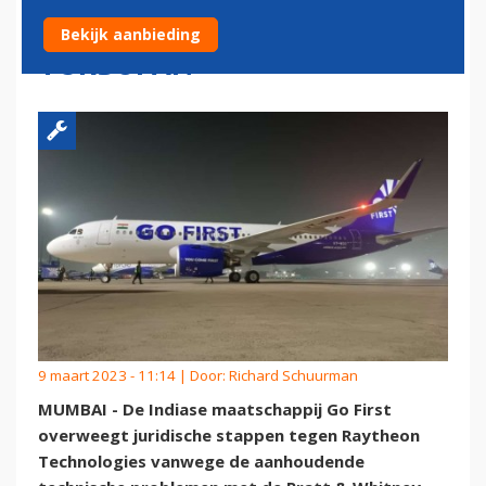
BETROUWBAARHEID GEARED
Bekijk aanbieding
TURBOFAN
9 maart 2023 - 11:14 | Door:
Richard Schuurman
MUMBAI - De Indiase maatschappij Go First
overweegt juridische stappen tegen Raytheon
Technologies vanwege de aanhoudende