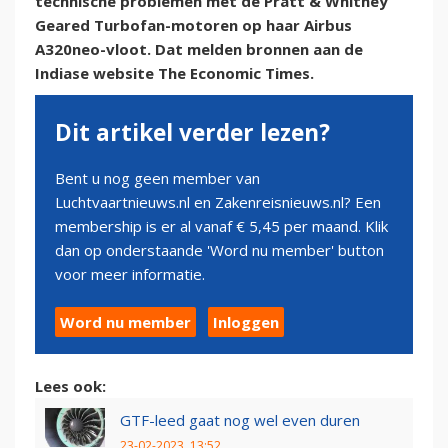
technische problemen met de Pratt & Whitney
Geared Turbofan-motoren op haar Airbus
A320neo-vloot. Dat melden bronnen aan de
Indiase website The Economic Times.
Dit artikel verder lezen?
Bent u nog geen member van
Luchtvaartnieuws.nl en Zakenreisnieuws.nl? Een
membership is er al vanaf € 5,45 per maand. Klik
dan op onderstaande 'Word nu member' button
voor meer informatie.
Word nu member
Inloggen
Lees ook:
GTF-leed gaat nog wel even duren
23-02-2023, 13:52