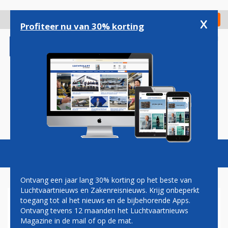
Overslaan
en
x
Digitaal Magazine
Registreer
Check in
naar
Profiteer nu van 30% korting
de
inhoud
gaan
Magazine
Podcasts
Vacatures
Toggl
naviga
Ontvang een jaar lang 30% korting op het beste van
Luchtvaartnieuws en Zakenreisnieuws. Krijg onbeperkt
toegang tot al het nieuws en de bijbehorende Apps.
GTF
Ontvang tevens 12 maanden het Luchtvaartnieuws
Magazine in de mail of op de mat.