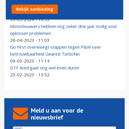
Spirit Airlines krijgt compensatie van Pratt & Whitney
Bekijk aanbieding
voor motoren A320neo-familie
30-03-2024 - 10:53
Motorbouwers hebben nog zeker drie jaar nodig voor
oplossen problemen
26-04-2023 - 11:03
Go First overweegt stappen tegen P&W over
betrouwbaarheid Geared Turbofan
09-03-2023 - 11:14
GTF-leed gaat nog wel even duren
23-02-2023 - 13:52
Meld u aan voor de
nieuwsbrief