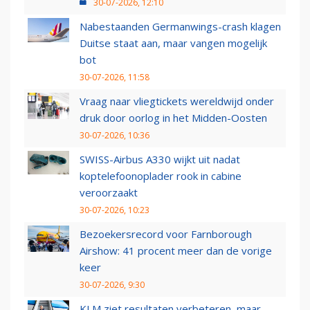
30-07-2026, 12:10
Nabestaanden Germanwings-crash klagen
Duitse staat aan, maar vangen mogelijk
bot
30-07-2026, 11:58
Vraag naar vliegtickets wereldwijd onder
druk door oorlog in het Midden-Oosten
30-07-2026, 10:36
SWISS-Airbus A330 wijkt uit nadat
koptelefoonoplader rook in cabine
veroorzaakt
30-07-2026, 10:23
Bezoekersrecord voor Farnborough
Airshow: 41 procent meer dan de vorige
keer
30-07-2026, 9:30
KLM ziet resultaten verbeteren, maar