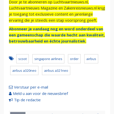
Door je te abonneren op Luchtvaartnieuws.nl,
Luchtvaartnieuws Magazine en Zakenreisnieuws.nl krijg
je toegang tot exclusieve content en jarenlange
ervaring die je steeds een stap voorsprong geeft.
Abonneer je vandaag nog en word onderdeel van
een gemeenschap die waarde hecht aan kwaliteit,
betrouwbaarheid en échte journalistiek.
scoot
singapore airlines
order
airbus
airbus a320neo
airbus a321neo
Verstuur per e-mail
Meld u aan voor de nieuwsbrief
Tip de redactie