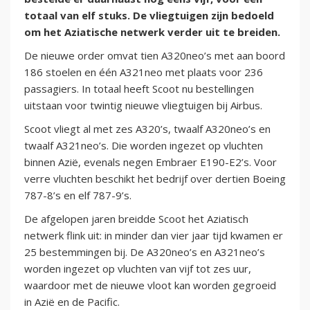
totaal van elf stuks. De vliegtuigen zijn bedoeld
om het Aziatische netwerk verder uit te breiden.
De nieuwe order omvat tien A320neo’s met aan boord
186 stoelen en één A321neo met plaats voor 236
passagiers. In totaal heeft Scoot nu bestellingen
uitstaan voor twintig nieuwe vliegtuigen bij Airbus.
Scoot vliegt al met zes A320’s, twaalf A320neo’s en
twaalf A321neo’s. Die worden ingezet op vluchten
binnen Azië, evenals negen Embraer E190-E2’s. Voor
verre vluchten beschikt het bedrijf over dertien Boeing
787-8’s en elf 787-9’s.
De afgelopen jaren breidde Scoot het Aziatisch
netwerk flink uit: in minder dan vier jaar tijd kwamen er
25 bestemmingen bij. De A320neo’s en A321neo’s
worden ingezet op vluchten van vijf tot zes uur,
waardoor met de nieuwe vloot kan worden gegroeid
in Azië en de Pacific.