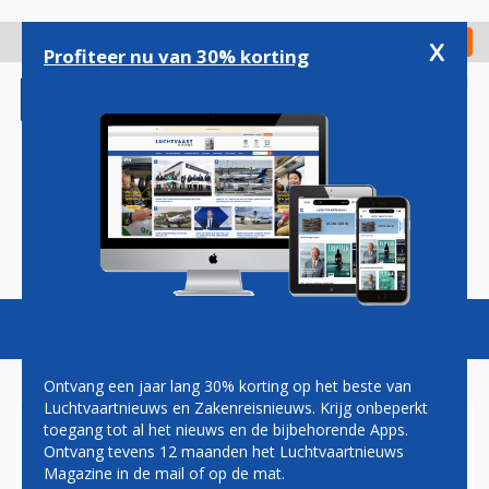
Overslaan
en
x
Digitaal Magazine
Registreer
Check in
naar
Profiteer nu van 30% korting
de
inhoud
gaan
Magazine
Podcasts
Vacatures
Toggl
naviga
Ontvang een jaar lang 30% korting op het beste van
Luchtvaartnieuws en Zakenreisnieuws. Krijg onbeperkt
toegang tot al het nieuws en de bijbehorende Apps.
PRIJSVECHTER SCOOT BREIDT
Ontvang tevens 12 maanden het Luchtvaartnieuws
REGIONALE AIRBUS-VLOOT
Magazine in de mail of op de mat.