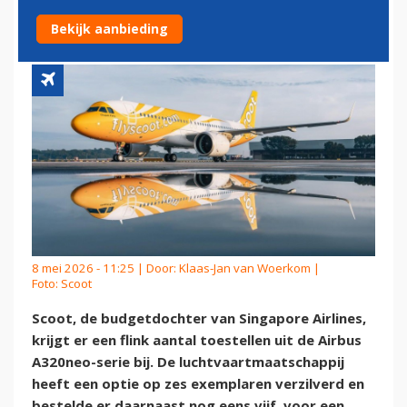
UIT MET NIEUWE ORDER
Bekijk aanbieding
8 mei 2026 - 11:25 | Door:
Klaas-Jan van Woerkom
|
Foto: Scoot
Scoot, de budgetdochter van Singapore Airlines,
krijgt er een flink aantal toestellen uit de Airbus
A320neo-serie bij. De luchtvaartmaatschappij
heeft een optie op zes exemplaren verzilverd en
bestelde er daarnaast nog eens vijf, voor een