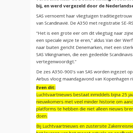
bij, en werd vergezeld door de Nederland
SAS vernoemt haar vliegtuigen traditiegetrouw
van Scandinavië. De A350 met registratie SE-RSH
“Het is een grote eer om dit vliegtuig naar z
een speciale wijze te eren,” aldus Van der We
naar buiten gericht Denemarken, met een sterke 
SAS Vikingnamen, die een gedeelde Scandinavis
vertegenwoordigt.”
De zes A350-900’s van SAS worden ingezet op vl
Airbus vloog maandagavond van Kopenhagen ric
Even dit:
Luchtvaartnieuws bestaat inmiddels bijna 25 jaa
nieuwkomers met veel minder historie om aand
platforms te hebben die niet alleen nieuws bre
doen.
Bij Luchtvaartnieuws en zustersite Zakenreisn
het leveren van het meest actuele en onafhankel