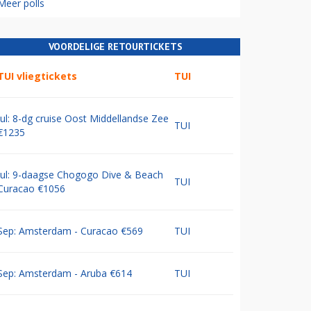
Meer polls
VOORDELIGE RETOURTICKETS
TUI vliegtickets
TUI
Jul: 8-dg cruise Oost Middellandse Zee
TUI
€1235
Jul: 9-daagse Chogogo Dive & Beach
TUI
Curacao €1056
Sep: Amsterdam - Curacao €569
TUI
Sep: Amsterdam - Aruba €614
TUI