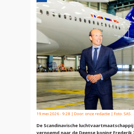
19 mei 2026 - 9:28 | Door:
onze redactie
| Foto: SAS
De Scandinavische luchtvaartmaatschappij
vernoemd naar de Deense koning Frederik 