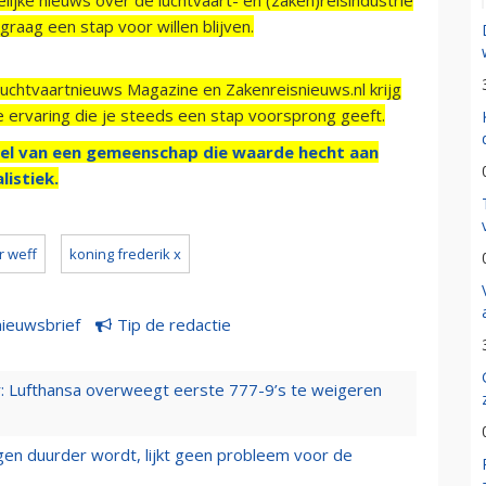
raag een stap voor willen blijven.
Luchtvaartnieuws Magazine en Zakenreisnieuws.nl krijg
e ervaring die je steeds een stap voorsprong geeft.
el van een gemeenschap die waarde hecht aan
listiek.
r weff
koning frederik x
nieuwsbrief
Tip de redactie
er: Lufthansa overweegt eerste 777-9’s te weigeren
iegen duurder wordt, lijkt geen probleem voor de