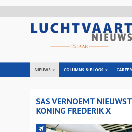
Overslaan
en
naar
de
inhoud
gaan
NIEUWS
COLUMNS & BLOGS
CAREER
SAS VERNOEMT NIEUWST
KONING FREDERIK X