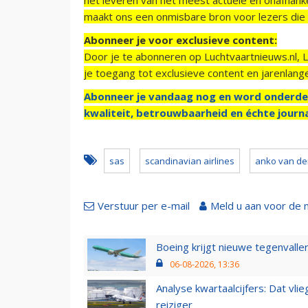
maakt ons een onmisbare bron voor lezers die g
Abonneer je voor exclusieve content:
Door je te abonneren op Luchtvaartnieuws.nl, 
je toegang tot exclusieve content en jarenlang
Abonneer je vandaag nog en word onderde
kwaliteit, betrouwbaarheid en échte journa
sas
scandinavian airlines
anko van de
Verstuur per e-mail
Meld u aan voor de 
Boeing krijgt nieuwe tegenvall
06-08-2026, 13:36
Analyse kwartaalcijfers: Dat vl
reiziger