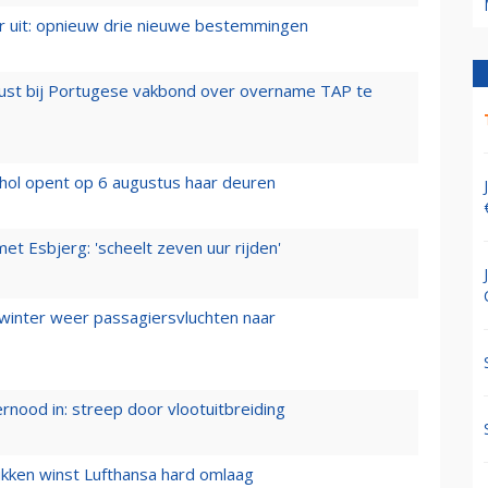
er uit: opnieuw drie nieuwe bestemmingen
rust bij Portugese vakbond over overname TAP te
hol opent op 6 augustus haar deuren
t Esbjerg: 'scheelt zeven uur rijden'
 winter weer passagiersvluchten naar
ernood in: streep door vlootuitbreiding
ukken winst Lufthansa hard omlaag