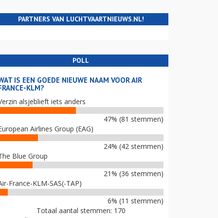
PARTNERS VAN LUCHTVAARTNIEUWS.NL!
POLL
WAT IS EEN GOEDE NIEUWE NAAM VOOR AIR
FRANCE-KLM?
Verzin alsjeblieft iets anders
47% (81 stemmen)
European Airlines Group (EAG)
24% (42 stemmen)
The Blue Group
21% (36 stemmen)
Air-France-KLM-SAS(-TAP)
6% (11 stemmen)
Totaal aantal stemmen: 170