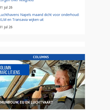
31 jul 26
Luchthavens Napels maand dicht voor onderhoud:
KLM en Transavia wijken uit
31 jul 26
COLUMNS
MIJNBOUW, EU EN LUCHTVAART