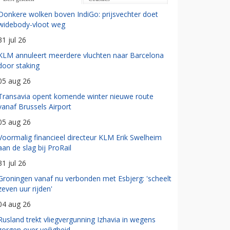
Donkere wolken boven IndiGo: prijsvechter doet
widebody-vloot weg
31 jul 26
KLM annuleert meerdere vluchten naar Barcelona
door staking
05 aug 26
Transavia opent komende winter nieuwe route
vanaf Brussels Airport
05 aug 26
Voormalig financieel directeur KLM Erik Swelheim
aan de slag bij ProRail
31 jul 26
Groningen vanaf nu verbonden met Esbjerg: 'scheelt
zeven uur rijden'
04 aug 26
Rusland trekt vliegvergunning Izhavia in wegens
zorgen over veiligheid