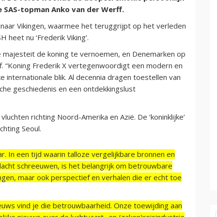
se SAS-topman Anko van der Werff.
 naar Vikingen, waarmee het teruggrijpt op het verleden
 heet nu ‘Frederik Viking’.
ijne majesteit de koning te vernoemen, en Denemarken op
rff. “Koning Frederik X vertegenwoordigt een modern en
internationale blik. Al decennia dragen toestellen van
che geschiedenis en een ontdekkingslust
uchten richting Noord-Amerika en Azië. De ‘koninklijke’
hting Seoul.
r. In een tijd waarin talloze vergelijkbare bronnen en
acht schreeuwen, is het belangrijk om betrouwbare
ngen, maar ook perspectief en verhalen die er echt toe
ieuws vind je die betrouwbaarheid. Onze toewijding aan
ijke nieuws over de luchtvaart- en (zaken)reisindustrie