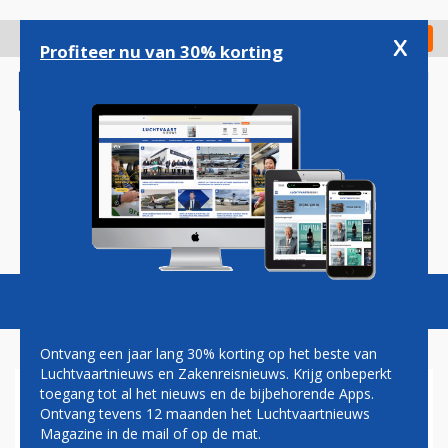
Overslaan
en
x
Digitaal Magazine
Registreer
Check in
naar
Profiteer nu van 30% korting
de
inhoud
gaan
Magazine
Podcasts
Vacatures
Toggl
naviga
Ontvang een jaar lang 30% korting op het beste van
Luchtvaartnieuws en Zakenreisnieuws. Krijg onbeperkt
toegang tot al het nieuws en de bijbehorende Apps.
RIYADH AIR
Ontvang tevens 12 maanden het Luchtvaartnieuws
Magazine in de mail of op de mat.