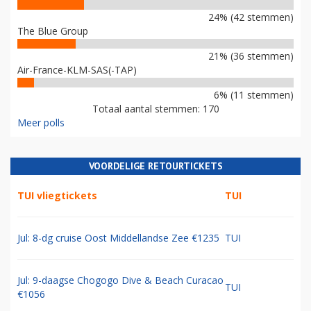
24% (42 stemmen)
The Blue Group
21% (36 stemmen)
Air-France-KLM-SAS(-TAP)
6% (11 stemmen)
Totaal aantal stemmen: 170
Meer polls
VOORDELIGE RETOURTICKETS
TUI vliegtickets
TUI
Jul: 8-dg cruise Oost Middellandse Zee €1235
TUI
Jul: 9-daagse Chogogo Dive & Beach Curacao
TUI
€1056