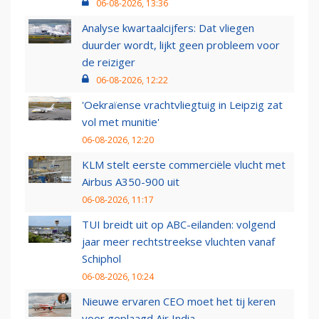
06-08-2026, 13:36
Analyse kwartaalcijfers: Dat vliegen
duurder wordt, lijkt geen probleem voor
de reiziger
06-08-2026, 12:22
'Oekraïense vrachtvliegtuig in Leipzig zat
vol met munitie'
06-08-2026, 12:20
KLM stelt eerste commerciële vlucht met
Airbus A350-900 uit
06-08-2026, 11:17
TUI breidt uit op ABC-eilanden: volgend
jaar meer rechtstreekse vluchten vanaf
Schiphol
06-08-2026, 10:24
Nieuwe ervaren CEO moet het tij keren
voor geplaagd Air India