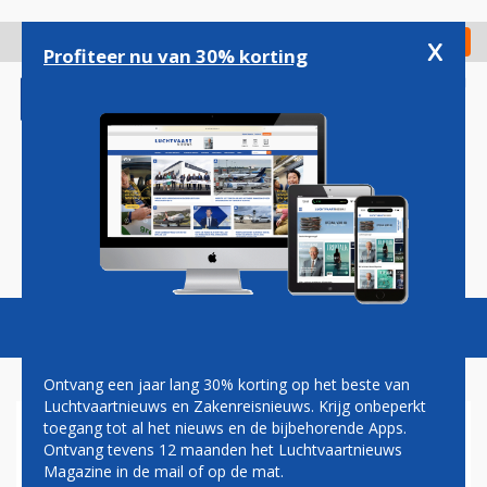
Overslaan
en
x
Digitaal Magazine
Registreer
Check in
naar
Profiteer nu van 30% korting
de
inhoud
gaan
Magazine
Podcasts
Vacatures
Toggl
naviga
Ontvang een jaar lang 30% korting op het beste van
Luchtvaartnieuws en Zakenreisnieuws. Krijg onbeperkt
toegang tot al het nieuws en de bijbehorende Apps.
KLM VLIEGT NAAR 164
Ontvang tevens 12 maanden het Luchtvaartnieuws
BESTEMMINGEN KOMENDE
Magazine in de mail of op de mat.