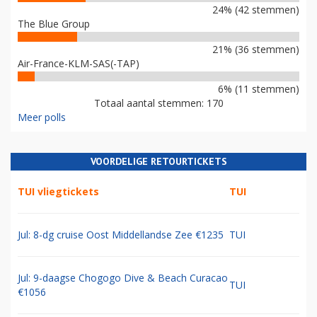
24% (42 stemmen)
The Blue Group
21% (36 stemmen)
Air-France-KLM-SAS(-TAP)
6% (11 stemmen)
Totaal aantal stemmen: 170
Meer polls
VOORDELIGE RETOURTICKETS
TUI vliegtickets
TUI
Jul: 8-dg cruise Oost Middellandse Zee €1235
TUI
Jul: 9-daagse Chogogo Dive & Beach Curacao
TUI
€1056