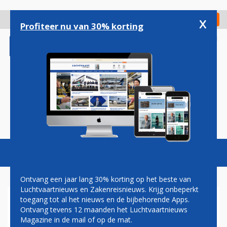
Overslaan
en
x
Digitaal Magazine
Registreer
Check in
naar
Profiteer nu van 30% korting
de
inhoud
gaan
Magazine
Podcasts
Vacatures
Toggl
naviga
Ontvang een jaar lang 30% korting op het beste van
Luchtvaartnieuws en Zakenreisnieuws. Krijg onbeperkt
toegang tot al het nieuws en de bijbehorende Apps.
NU AL MEER PASSAGIERS
Ontvang tevens 12 maanden het Luchtvaartnieuws
VOOR AIRPORT WEEZE DAN
Magazine in de mail of op de mat.