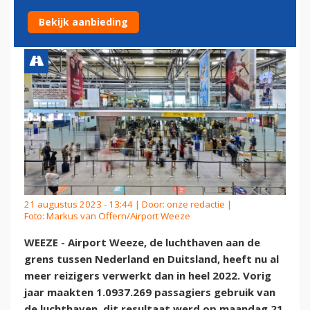
IN HEEL VORIG JAAR
Bekijk aanbieding
21 augustus 2023 - 13:44 | Door:
onze redactie
|
Foto: Markus van Offern/Airport Weeze
WEEZE - Airport Weeze, de luchthaven aan de
grens tussen Nederland en Duitsland, heeft nu al
meer reizigers verwerkt dan in heel 2022. Vorig
jaar maakten 1.0937.269 passagiers gebruik van
de luchthaven, dit resultaat werd op maandag 21