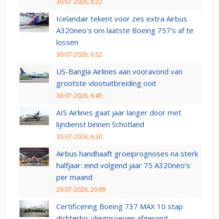
30-07-2026, 8:22
Icelandair tekent voor zes extra Airbus
A320neo's om laatste Boeing 757's af te
lossen
30-07-2026, 6:52
US-Bangla Airlines aan vooravond van
grootste vlootuitbreiding ooit
30-07-2026, 6:45
AIS Airlines gaat jaar langer door met
lijndienst binnen Schotland
30-07-2026, 6:30
Airbus handhaaft groeiprognoses na sterk
halfjaar: eind volgend jaar 75 A320neo’s
per maand
29-07-2026, 20:09
Certificering Boeing 737 MAX 10 stap
dichterbij: vliegproeven afgerond