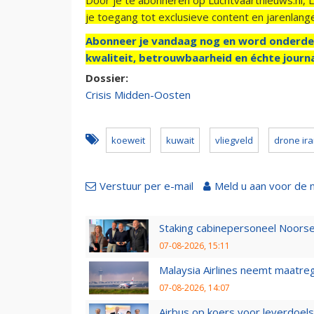
je toegang tot exclusieve content en jarenlang
Abonneer je vandaag nog en word onderde
kwaliteit, betrouwbaarheid en échte journa
Dossier:
Crisis Midden-Oosten
koeweit
kuwait
vliegveld
drone ir
Verstuur per e-mail
Meld u aan voor de 
Staking cabinepersoneel Noorse
07-08-2026, 15:11
Malaysia Airlines neemt maatreg
07-08-2026, 14:07
Airbus op koers voor leverdoelst