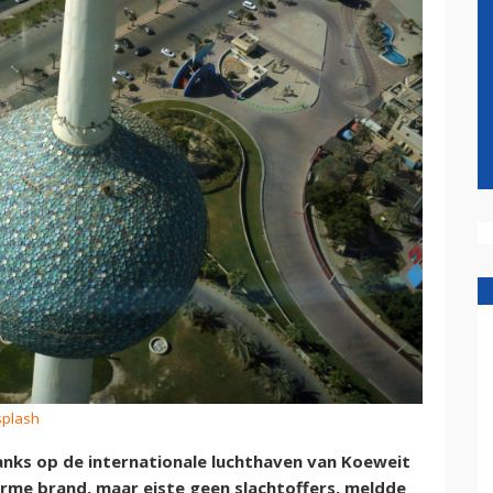
splash
nks op de internationale luchthaven van Koeweit
rme brand, maar eiste geen slachtoffers, meldde