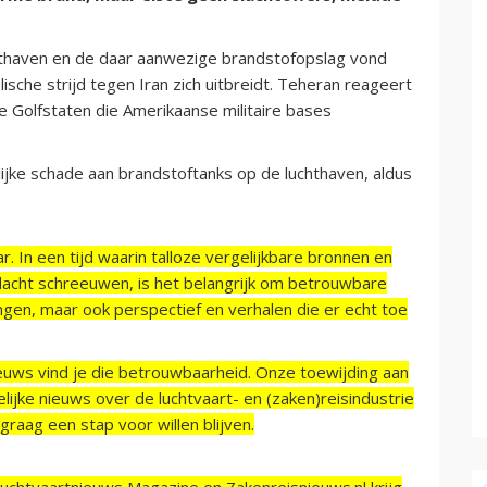
chthaven en de daar aanwezige brandstofopslag vond
sche strijd tegen Iran zich uitbreidt. Teheran reageert
e Golfstaten die Amerikaanse militaire bases
jke schade aan brandstoftanks op de luchthaven, aldus
r. In een tijd waarin talloze vergelijkbare bronnen en
acht schreeuwen, is het belangrijk om betrouwbare
ngen, maar ook perspectief en verhalen die er echt toe
ieuws vind je die betrouwbaarheid. Onze toewijding aan
ijke nieuws over de luchtvaart- en (zaken)reisindustrie
raag een stap voor willen blijven.
Luchtvaartnieuws Magazine en Zakenreisnieuws.nl krijg