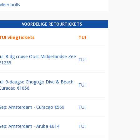
Meer polls
VOORDELIGE RETOURTICKETS
TUI vliegtickets
TUI
Jul: 8-dg cruise Oost Middellandse Zee
TUI
€1235
Jul: 9-daagse Chogogo Dive & Beach
TUI
Curacao €1056
Sep: Amsterdam - Curacao €569
TUI
Sep: Amsterdam - Aruba €614
TUI