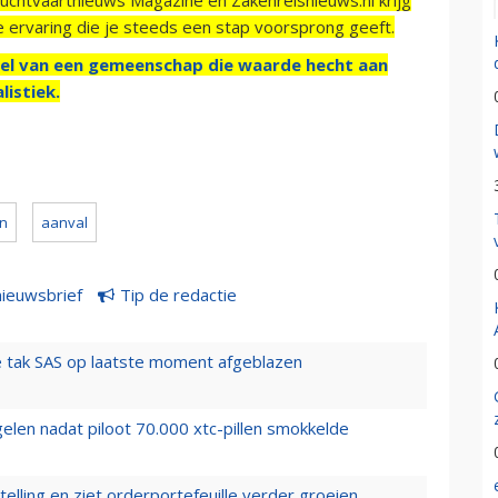
e ervaring die je steeds een stap voorsprong geeft.
el van een gemeenschap die waarde hecht aan
listiek.
an
aanval
nieuwsbrief
Tip de redactie
 tak SAS op laatste moment afgeblazen
elen nadat piloot 70.000 xtc-pillen smokkelde
elling en ziet orderportefeuille verder groeien