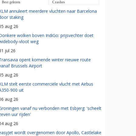
Best gelezen
Crashes
KLM annuleert meerdere vluchten naar Barcelona
door staking
05 aug 26
Donkere wolken boven IndiGo: prijsvechter doet
widebody-vloot weg
31 jul 26
Transavia opent komende winter nieuwe route
vanaf Brussels Airport
05 aug 26
KLM stelt eerste commerciële vlucht met Airbus
A350-900 uit
06 aug 26
Groningen vanaf nu verbonden met Esbjerg: 'scheelt
zeven uur rijden'
04 aug 26
easyJet wordt overgenomen door Apollo, Castlelake