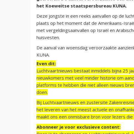
het Koeweitse staatspersbureau KUNA.
Deze jongste in een reeks aanvallen op de lu
plaats op het moment dat de Amerikaans-Israëli
met vergeldingsaanvallen op Israël en Arabisch
huisvesten.
De aanval van woensdag veroorzaakte aanzienli
KUNA.
Even dit:
Luchtvaartnieuws bestaat inmiddels bijna 25 jaa
nieuwkomers met veel minder historie om aand
platforms te hebben die niet alleen nieuws bre
doen.
Bij Luchtvaartnieuws en zustersite Zakenreisn
het leveren van het meest actuele en onafhankel
maakt ons een onmisbare bron voor lezers die g
Abonneer je voor exclusieve content:
Door je te abonneren op Luchtvaartnieuws.nl, 