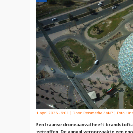
1 april 2026 - 9:01 | Door:
Reismedia / ANP
| Foto: Un
Een Iraanse droneaanval heeft brandstofta
getroffen. De aanval veroorzaakte een eno