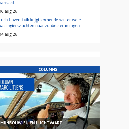
haakt af
06 aug 26
Luchthaven Luik krijgt komende winter weer
passagiersvluchten naar zonbestemmingen
04 aug 26
COLUMNS
MIJNBOUW, EU EN LUCHTVAART