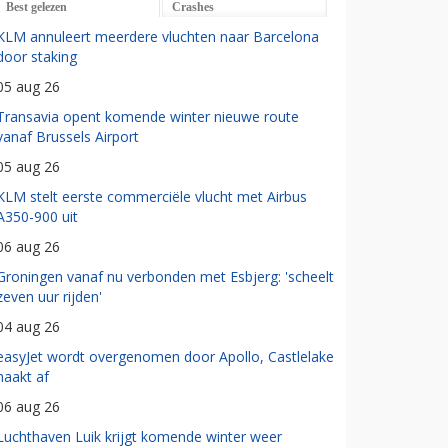
Best gelezen
Crashes
KLM annuleert meerdere vluchten naar Barcelona
door staking
05 aug 26
Transavia opent komende winter nieuwe route
vanaf Brussels Airport
05 aug 26
KLM stelt eerste commerciële vlucht met Airbus
A350-900 uit
06 aug 26
Groningen vanaf nu verbonden met Esbjerg: 'scheelt
zeven uur rijden'
04 aug 26
easyJet wordt overgenomen door Apollo, Castlelake
haakt af
06 aug 26
Luchthaven Luik krijgt komende winter weer