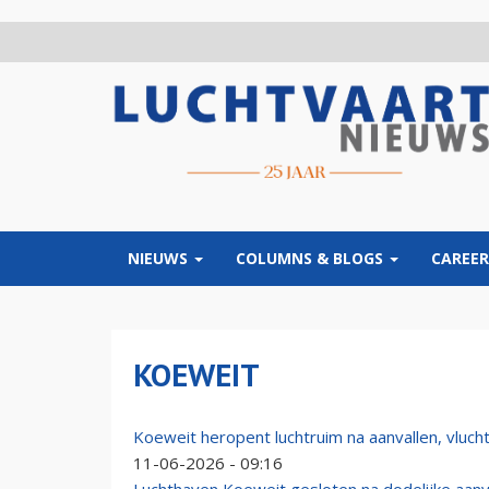
Overslaan
en
naar
de
inhoud
gaan
NIEUWS
COLUMNS & BLOGS
CAREER
KOEWEIT
Koeweit heropent luchtruim na aanvallen, vlucht
11-06-2026 - 09:16