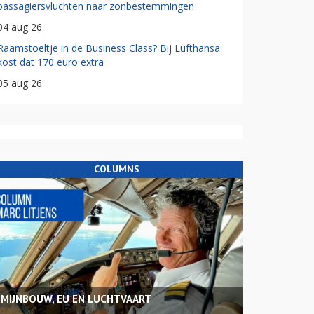
passagiersvluchten naar zonbestemmingen
04 aug 26
Raamstoeltje in de Business Class? Bij Lufthansa
kost dat 170 euro extra
05 aug 26
COLUMNS
MIJNBOUW, EU EN LUCHTVAART