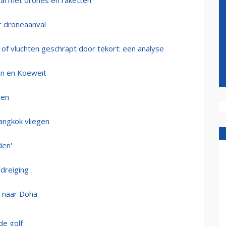
al met drones en raketten
r droneaanval
r of vluchten geschrapt door tekort: een analyse
en en Koeweit
gen
angkok vliegen
den'
dreiging
t naar Doha
de golf