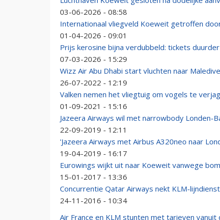
Luchthaven Koeweit gesloten na dodelijke aanv
03-06-2026 - 08:58
Internationaal vliegveld Koeweit getroffen doo
01-04-2026 - 09:01
Prijs kerosine bijna verdubbeld: tickets duurde
07-03-2026 - 15:29
Wizz Air Abu Dhabi start vluchten naar Malediv
26-07-2022 - 12:19
Valken nemen het vliegtuig om vogels te verja
01-09-2021 - 15:16
Jazeera Airways wil met narrowbody Londen-B
22-09-2019 - 12:11
'Jazeera Airways met Airbus A320neo naar Lon
19-04-2019 - 16:17
Eurowings wijkt uit naar Koeweit vanwege bom
15-01-2017 - 13:36
Concurrentie Qatar Airways nekt KLM-lijndiens
24-11-2016 - 10:34
Air France en KLM stunten met tarieven vanuit 