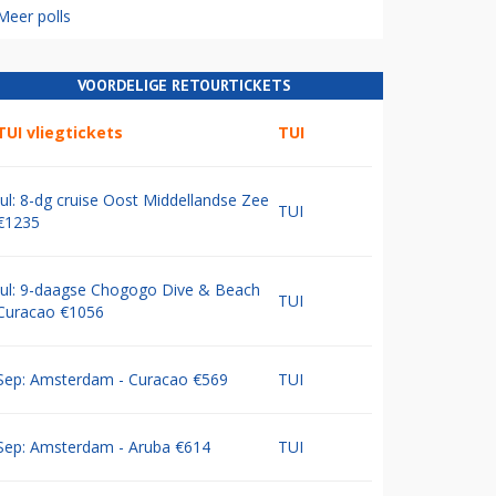
Meer polls
VOORDELIGE RETOURTICKETS
TUI vliegtickets
TUI
Jul: 8-dg cruise Oost Middellandse Zee
TUI
€1235
Jul: 9-daagse Chogogo Dive & Beach
TUI
Curacao €1056
Sep: Amsterdam - Curacao €569
TUI
Sep: Amsterdam - Aruba €614
TUI