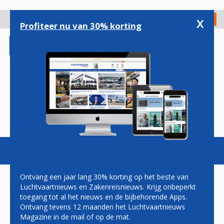
Overslaan
en
x
Digitaal Magazine
Registreer
Check in
naar
Profiteer nu van 30% korting
de
inhoud
gaan
Magazine
Podcasts
Vacatures
Toggl
naviga
Ontvang een jaar lang 30% korting op het beste van
Luchtvaartnieuws en Zakenreisnieuws. Krijg onbeperkt
toegang tot al het nieuws en de bijbehorende Apps.
'JAZEERA AIRWAYS MET
Ontvang tevens 12 maanden het Luchtvaartnieuws
AIRBUS A320NEO NAAR
Magazine in de mail of op de mat.