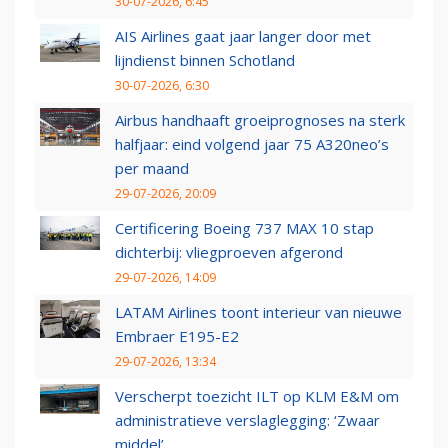
30-07-2026, 6:45
AIS Airlines gaat jaar langer door met
lijndienst binnen Schotland
30-07-2026, 6:30
Airbus handhaaft groeiprognoses na sterk
halfjaar: eind volgend jaar 75 A320neo’s
per maand
29-07-2026, 20:09
Certificering Boeing 737 MAX 10 stap
dichterbij: vliegproeven afgerond
29-07-2026, 14:09
LATAM Airlines toont interieur van nieuwe
Embraer E195-E2
29-07-2026, 13:34
Verscherpt toezicht ILT op KLM E&M om
administratieve verslaglegging: ‘Zwaar
middel’