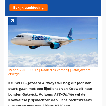
LONDEN'
Bekijk aanbieding
19 april 2019 - 16:17 | Door:
Niek Vernooij
| Foto: Jazeera
Airways
KOEWEIT - Jazeera Airways wil nog dit jaar van
start gaan met een lijndienst van Koeweit naar
Londen Gatwick. Volgens
ATWOnlin
e wil de
Koeweitse prijsvechter de vlucht rechtstreeks
uitvoeren met een Airbus A320neo.