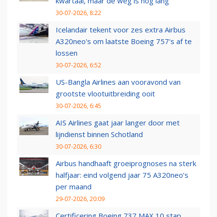
kwartaal, maar de weg is nog lang
30-07-2026, 8:22
Icelandair tekent voor zes extra Airbus
A320neo's om laatste Boeing 757's af te
lossen
30-07-2026, 6:52
US-Bangla Airlines aan vooravond van
grootste vlootuitbreiding ooit
30-07-2026, 6:45
AIS Airlines gaat jaar langer door met
lijndienst binnen Schotland
30-07-2026, 6:30
Airbus handhaaft groeiprognoses na sterk
halfjaar: eind volgend jaar 75 A320neo’s
per maand
29-07-2026, 20:09
Certificering Boeing 737 MAX 10 stap