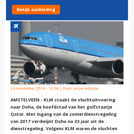
LIJNDIENST NAAR DOHA
Bekijk aanbieding
24 november 2016 - 10:34 | Door:
onze redactie
AMSTELVEEN - KLM staakt de vluchtuitvoering
naar Doha, de hoofdstad van het golfstaatje
Qatar. Met ingang van de zomerdienstregeling
van 2017 verdwijnt Doha na 33 jaar uit de
dienstregeling. Volgens KLM waren de vluchten