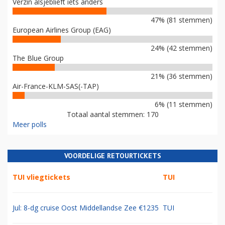
Verzin alsjeblieft iets anders
47% (81 stemmen)
European Airlines Group (EAG)
24% (42 stemmen)
The Blue Group
21% (36 stemmen)
Air-France-KLM-SAS(-TAP)
6% (11 stemmen)
Totaal aantal stemmen: 170
Meer polls
VOORDELIGE RETOURTICKETS
TUI vliegtickets
TUI
Jul: 8-dg cruise Oost Middellandse Zee €1235
TUI