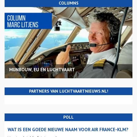
COLUMNS
MIJNBOUW, EU EN LUCHTVAART
PARTNERS VAN LUCHTVAARTNIEUWS.NL!
POLL
WAT IS EEN GOEDE NIEUWE NAAM VOOR AIR FRANCE-KLM?