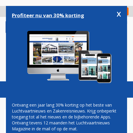
Overslaan
en
x
Digitaal Magazine
Registreer
Check in
naar
Profiteer nu van 30% korting
de
inhoud
gaan
Magazine
Podcasts
Vacatures
Toggl
naviga
Ontvang een jaar lang 30% korting op het beste van
Luchtvaartnieuws en Zakenreisnieuws. Krijg onbeperkt
toegang tot al het nieuws en de bijbehorende Apps.
CONCURRENTIE QATAR
Ontvang tevens 12 maanden het Luchtvaartnieuws
AIRWAYS NEKT KLM-
Magazine in de mail of op de mat.