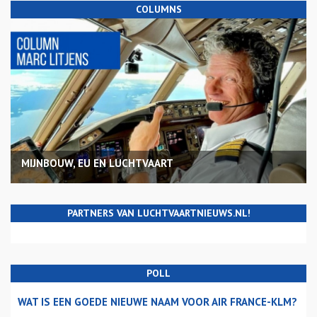
COLUMNS
MIJNBOUW, EU EN LUCHTVAART
PARTNERS VAN LUCHTVAARTNIEUWS.NL!
POLL
WAT IS EEN GOEDE NIEUWE NAAM VOOR AIR FRANCE-KLM?