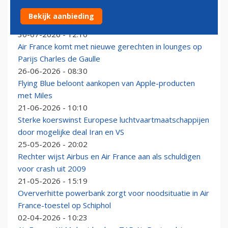
Business en First Class steeds belangrijker voor Air
Bekijk aanbieding
France-KLM: ‘investering betaalt zich uit’
30-07-2026 - 12:10
Air France komt met nieuwe gerechten in lounges op
Parijs Charles de Gaulle
26-06-2026 - 08:30
Flying Blue beloont aankopen van Apple-producten
met Miles
21-06-2026 - 10:10
Sterke koerswinst Europese luchtvaartmaatschappijen
door mogelijke deal Iran en VS
25-05-2026 - 20:02
Rechter wijst Airbus en Air France aan als schuldigen
voor crash uit 2009
21-05-2026 - 15:19
Oververhitte powerbank zorgt voor noodsituatie in Air
France-toestel op Schiphol
02-04-2026 - 10:23