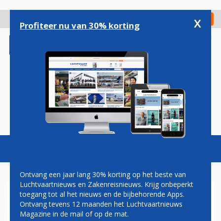
Overslaan
en
x
Digitaal Magazine
Registreer
Check in
naar
Profiteer nu van 30% korting
de
inhoud
gaan
Magazine
Podcasts
Vacatures
Toggl
naviga
Ontvang een jaar lang 30% korting op het beste van
Luchtvaartnieuws en Zakenreisnieuws. Krijg onbeperkt
toegang tot al het nieuws en de bijbehorende Apps.
AIR FRANCE
Ontvang tevens 12 maanden het Luchtvaartnieuws
Magazine in de mail of op de mat.