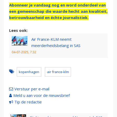
Abonneer je vandaag nog en word onderdeel van
een gemeenschap die waarde hecht aan kwaliteit,
betrouwbaarheid en échte journalistiek.
Lees ook:
Air France-KLM neemt
meerderheidsbelang in SAS
04-07-2025, 7:32
kopenhagen
air france-klm
Verstuur per e-mail
Meld u aan voor de nieuwsbrief
Tip de redactie