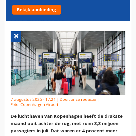
FRANCE-KLM-HUB
Bekijk aanbieding
KOPENHAGEN
7 augustus 2025 - 17:21 | Door:
onze redactie
|
Foto: Copenhagen Airport
De luchthaven van Kopenhagen heeft de drukste
maand ooit achter de rug, met ruim 3,3 miljoen
passagiers in juli. Dat waren er 4 procent meer