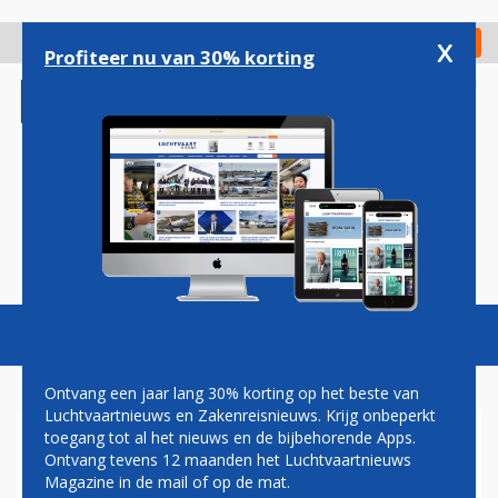
Overslaan
en
x
Digitaal Magazine
Registreer
Check in
naar
Profiteer nu van 30% korting
de
inhoud
gaan
Magazine
Podcasts
Vacatures
Toggl
naviga
Ontvang een jaar lang 30% korting op het beste van
Luchtvaartnieuws en Zakenreisnieuws. Krijg onbeperkt
toegang tot al het nieuws en de bijbehorende Apps.
NIEUW PASSAGIERSRECORD
Ontvang tevens 12 maanden het Luchtvaartnieuws
VOOR TOEKOMSTIGE AIR
Magazine in de mail of op de mat.