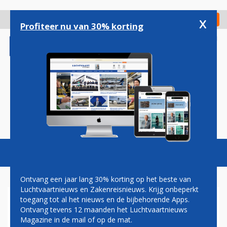
Overslaan
en
x
Digitaal Magazine
Registreer
Check in
naar
Profiteer nu van 30% korting
de
inhoud
gaan
Magazine
Podcasts
Vacatures
Toggl
naviga
Ontvang een jaar lang 30% korting op het beste van
Luchtvaartnieuws en Zakenreisnieuws. Krijg onbeperkt
toegang tot al het nieuws en de bijbehorende Apps.
SAS BREIDT
Ontvang tevens 12 maanden het Luchtvaartnieuws
WINTERDIENSTREGELING UIT
Magazine in de mail of op de mat.