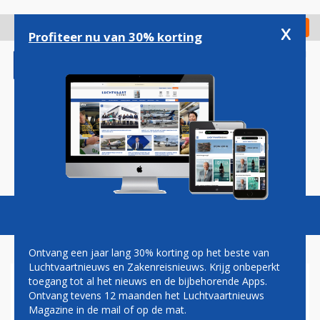
Overslaan
en
x
Digitaal Magazine
Registreer
Check in
naar
Profiteer nu van 30% korting
de
inhoud
gaan
Magazine
Podcasts
Vacatures
Toggl
naviga
Ontvang een jaar lang 30% korting op het beste van
Luchtvaartnieuws en Zakenreisnieuws. Krijg onbeperkt
toegang tot al het nieuws en de bijbehorende Apps.
TOPMAN VAN DER WERFF
Ontvang tevens 12 maanden het Luchtvaartnieuws
HOOPT DAT AIR FRANCE-KLM
Magazine in de mail of op de mat.