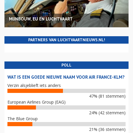
MIJNBOUW, EU EN LUCHTVAART
PARTNERS VAN LUCHTVAARTNIEUWS.NL!
POLL
WAT IS EEN GOEDE NIEUWE NAAM VOOR AIR FRANCE-KLM?
Verzin alsjeblieft iets anders
47% (81 stemmen)
European Airlines Group (EAG)
24% (42 stemmen)
The Blue Group
21% (36 stemmen)