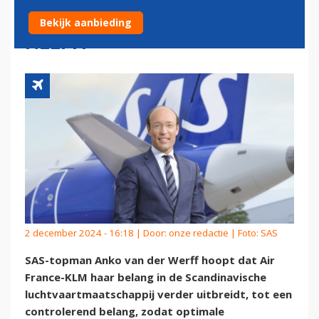
GROTER BELANG IN SAS
Bekijk aanbieding
NEEMT
2 december 2024 - 16:18 | Door:
onze redactie
| Foto: SAS
SAS-topman Anko van der Werff hoopt dat Air
France-KLM haar belang in de Scandinavische
luchtvaartmaatschappij verder uitbreidt, tot een
controlerend belang, zodat optimale