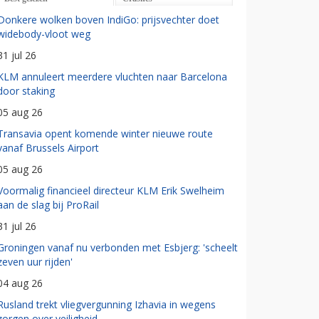
Donkere wolken boven IndiGo: prijsvechter doet
widebody-vloot weg
31 jul 26
KLM annuleert meerdere vluchten naar Barcelona
door staking
05 aug 26
Transavia opent komende winter nieuwe route
vanaf Brussels Airport
05 aug 26
Voormalig financieel directeur KLM Erik Swelheim
aan de slag bij ProRail
31 jul 26
Groningen vanaf nu verbonden met Esbjerg: 'scheelt
zeven uur rijden'
04 aug 26
Rusland trekt vliegvergunning Izhavia in wegens
zorgen over veiligheid