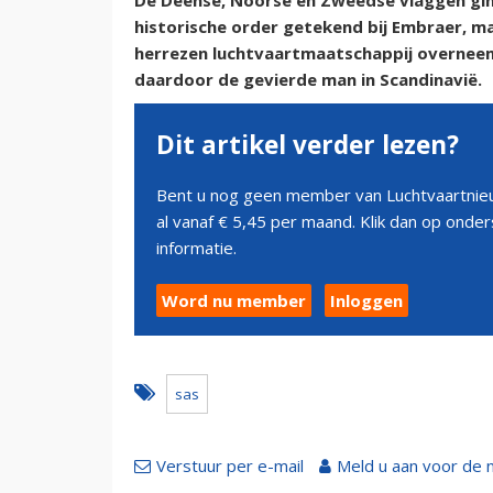
De Deense, Noorse en Zweedse vlaggen ginge
historische order getekend bij Embraer, m
herrezen luchtvaartmaatschappij overneem
daardoor de gevierde man in Scandinavië.
Dit artikel verder lezen?
Bent u nog geen member van Luchtvaartnieu
al vanaf € 5,45 per maand. Klik dan op ond
informatie.
Word nu member
Inloggen
sas
Verstuur per e-mail
Meld u aan voor de 