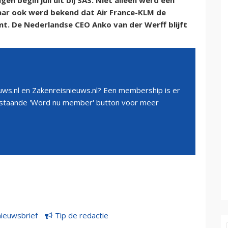
n begin juli uit bij SAS. Niet alleen werd een
aar ook werd bekend dat Air France-KLM de
t. De Nederlandse CEO Anko van der Werff blijft
ws.nl en Zakenreisnieuws.nl? Een membership is er
erstaande 'Word nu member' button voor meer
nieuwsbrief
Tip de redactie