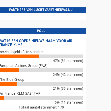
PARTNERS VAN LUCHTVAARTNIEUWS.NL!
POLL
WAT IS EEN GOEDE NIEUWE NAAM VOOR AIR
FRANCE-KLM?
Verzin alsjeblieft iets anders
47% (81 stemmen)
European Airlines Group (EAG)
24% (42 stemmen)
The Blue Group
21% (36 stemmen)
Air-France-KLM-SAS(-TAP)
6% (11 stemmen)
Totaal aantal stemmen: 170