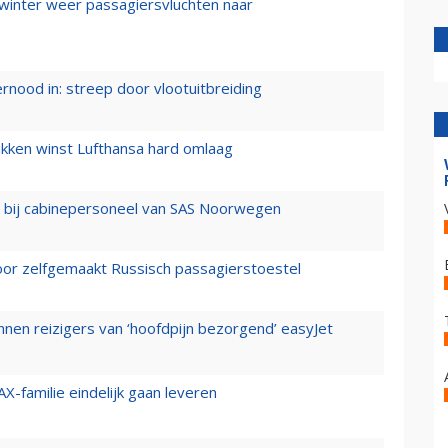
 winter weer passagiersvluchten naar
ernood in: streep door vlootuitbreiding
ukken winst Lufthansa hard omlaag
 bij cabinepersoneel van SAS Noorwegen
voor zelfgemaakt Russisch passagierstoestel
nen reizigers van ‘hoofdpijn bezorgend’ easyJet
X-familie eindelijk gaan leveren