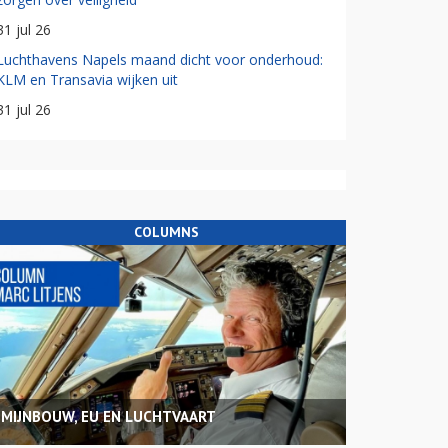
31 jul 26
Luchthavens Napels maand dicht voor onderhoud:
KLM en Transavia wijken uit
31 jul 26
COLUMNS
MIJNBOUW, EU EN LUCHTVAART