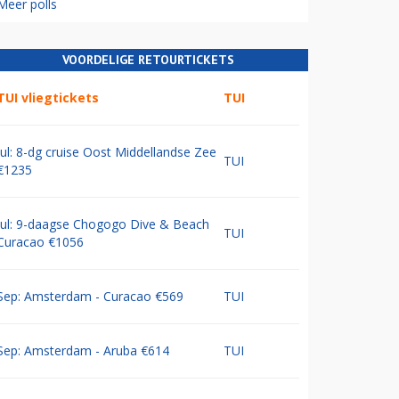
Meer polls
VOORDELIGE RETOURTICKETS
TUI vliegtickets
TUI
Jul: 8-dg cruise Oost Middellandse Zee
TUI
€1235
Jul: 9-daagse Chogogo Dive & Beach
TUI
Curacao €1056
Sep: Amsterdam - Curacao €569
TUI
Sep: Amsterdam - Aruba €614
TUI