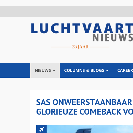
Overslaan
en
naar
de
inhoud
gaan
NIEUWS
COLUMNS & BLOGS
CAREER
SAS ONWEERSTAANBAAR 
GLORIEUZE COMEBACK V