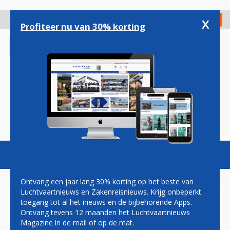
Overslaan
en
x
Digitaal Magazine
Registreer
Check in
naar
Profiteer nu van 30% korting
de
inhoud
gaan
Magazine
Podcasts
Vacatures
Toggl
naviga
Ontvang een jaar lang 30% korting op het beste van
Luchtvaartnieuws en Zakenreisnieuws. Krijg onbeperkt
toegang tot al het nieuws en de bijbehorende Apps.
CORENDON ZIET STERKE
Ontvang tevens 12 maanden het Luchtvaartnieuws
GROEI NEDERLANDSE
Magazine in de mail of op de mat.