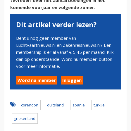
tevreden’ over het aantal boekingen in het
komende voorjaar en volgende zomer.
Dit artikel verder lezen?
Bent u nog geen member van
Luchtvaartnieuws.nl en Zakenreisnieuws.nl? Een
membership is er al vanaf € 5,45 per maand. Klik
dan op onderstaande 'Word nu member' button
voor meer informatie.
Word nu member
Inloggen
corendon
duitsland
spanje
turkije
griekenland