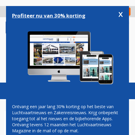
Overslaan
en
x
Digitaal Magazine
Registreer
Check in
naar
Profiteer nu van 30% korting
de
inhoud
gaan
Magazine
Podcasts
Vacatures
Toggl
naviga
Ontvang een jaar lang 30% korting op het beste van
Luchtvaartnieuws en Zakenreisnieuws. Krijg onbeperkt
toegang tot al het nieuws en de bijbehorende Apps.
LUCHTVERKEERSLEIDING
Ontvang tevens 12 maanden het Luchtvaartnieuws
CURAÇAO BELOOFT
Magazine in de mail of op de mat.