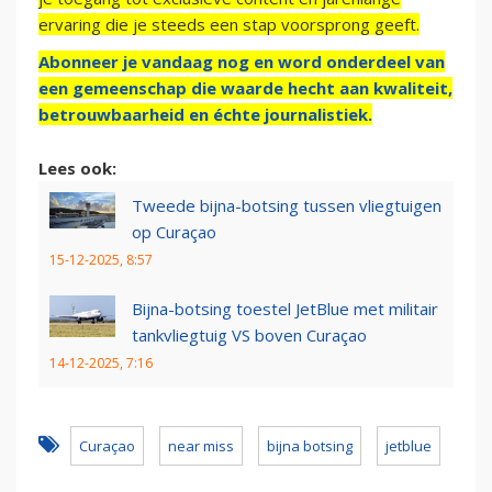
ervaring die je steeds een stap voorsprong geeft.
Abonneer je vandaag nog en word onderdeel van
een gemeenschap die waarde hecht aan kwaliteit,
betrouwbaarheid en échte journalistiek.
Lees ook:
Tweede bijna-botsing tussen vliegtuigen
op Curaçao
15-12-2025, 8:57
Bijna-botsing toestel JetBlue met militair
tankvliegtuig VS boven Curaçao
14-12-2025, 7:16
Curaçao
near miss
bijna botsing
jetblue