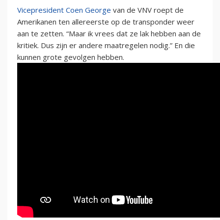
Vicepresident Coen George
van de VNV roept de
Amerikanen ten allereerste op de transponder weer
aan te zetten. “Maar ik vrees dat ze lak hebben aan de
kritiek. Dus zijn er andere maatregelen nodig.” En die
kunnen grote gevolgen hebben.