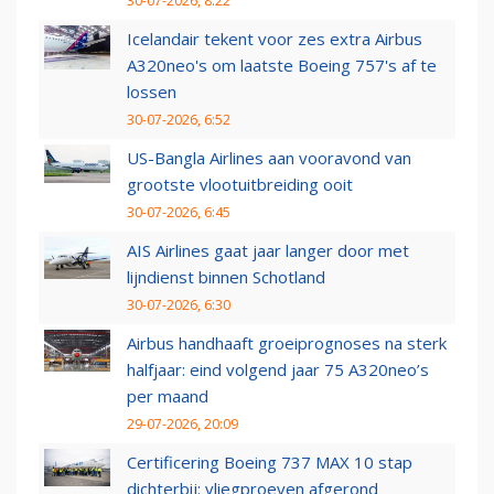
30-07-2026, 8:22
Icelandair tekent voor zes extra Airbus
A320neo's om laatste Boeing 757's af te
lossen
30-07-2026, 6:52
US-Bangla Airlines aan vooravond van
grootste vlootuitbreiding ooit
30-07-2026, 6:45
AIS Airlines gaat jaar langer door met
lijndienst binnen Schotland
30-07-2026, 6:30
Airbus handhaaft groeiprognoses na sterk
halfjaar: eind volgend jaar 75 A320neo’s
per maand
29-07-2026, 20:09
Certificering Boeing 737 MAX 10 stap
dichterbij: vliegproeven afgerond