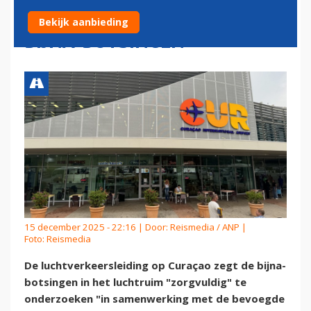
ZORGVULDIG ONDERZOEK
Bekijk aanbieding
BIJNA-BOTSINGEN
15 december 2025 - 22:16 | Door:
Reismedia / ANP
|
Foto: Reismedia
De luchtverkeersleiding op Curaçao zegt de bijna-
botsingen in het luchtruim "zorgvuldig" te
onderzoeken "in samenwerking met de bevoegde