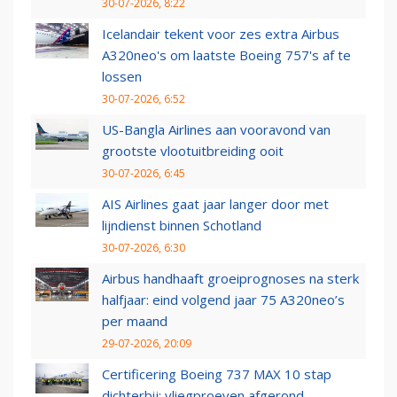
30-07-2026, 8:22
Icelandair tekent voor zes extra Airbus
A320neo's om laatste Boeing 757's af te
lossen
30-07-2026, 6:52
US-Bangla Airlines aan vooravond van
grootste vlootuitbreiding ooit
30-07-2026, 6:45
AIS Airlines gaat jaar langer door met
lijndienst binnen Schotland
30-07-2026, 6:30
Airbus handhaaft groeiprognoses na sterk
halfjaar: eind volgend jaar 75 A320neo’s
per maand
29-07-2026, 20:09
Certificering Boeing 737 MAX 10 stap
dichterbij: vliegproeven afgerond