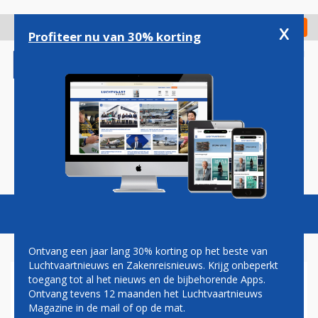
Overslaan
en
x
Digitaal Magazine
Registreer
Check in
naar
Profiteer nu van 30% korting
de
inhoud
gaan
Magazine
Podcasts
Vacatures
Toggl
naviga
Ontvang een jaar lang 30% korting op het beste van
Luchtvaartnieuws en Zakenreisnieuws. Krijg onbeperkt
toegang tot al het nieuws en de bijbehorende Apps.
OPPOSITIE CURAÇAO WIL DAT
Ontvang tevens 12 maanden het Luchtvaartnieuws
PREMIER MEER DOET OM
Magazine in de mail of op de mat.