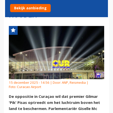
LUCHTRUIM VEILIG TE
Bekijk aanbieding
HOUDEN
15 december 2025 - 14:56 | Door:
ANP, Reismedia
|
Foto: Curacao Airport
De oppositie in Curaçao wil dat premier Gilmar
'Pik' Pisas optreedt om het luchtruim boven het
land te beschermen. Parlementariër Giselle Mc