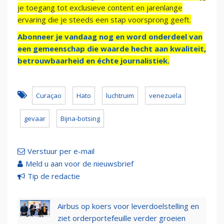
je toegang tot exclusieve content en jarenlange
ervaring die je steeds een stap voorsprong geeft.
Abonneer je vandaag nog en word onderdeel van
een gemeenschap die waarde hecht aan kwaliteit,
betrouwbaarheid en échte journalistiek.
Curaçao
Hato
luchtruim
venezuela
gevaar
Bijna-botsing
Verstuur per e-mail
Meld u aan voor de nieuwsbrief
Tip de redactie
Airbus op koers voor leverdoelstelling en
ziet orderportefeuille verder groeien