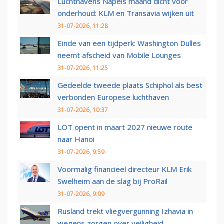
Luchthavens Napels maand dicht voor
onderhoud: KLM en Transavia wijken uit
31-07-2026, 11:28
Einde van een tijdperk: Washington Dulles
neemt afscheid van Mobile Lounges
31-07-2026, 11:25
Gedeelde tweede plaats Schiphol als best
verbonden Europese luchthaven
31-07-2026, 10:37
LOT opent in maart 2027 nieuwe route
naar Hanoi
31-07-2026, 9:59
Voormalig financieel directeur KLM Erik
Swelheim aan de slag bij ProRail
31-07-2026, 9:09
Rusland trekt vliegvergunning Izhavia in
wegens zorgen over veiligheid