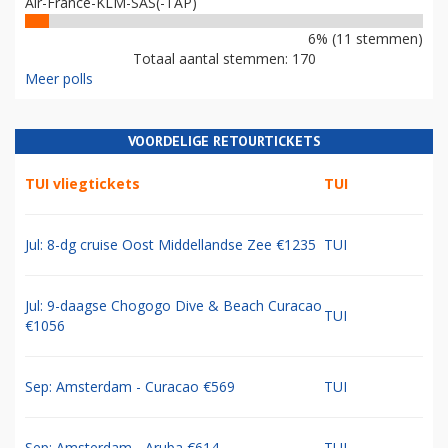
Air-France-KLM-SAS(-TAP)
6% (11 stemmen)
Totaal aantal stemmen: 170
Meer polls
VOORDELIGE RETOURTICKETS
TUI vliegtickets
TUI
Jul: 8-dg cruise Oost Middellandse Zee €1235
TUI
Jul: 9-daagse Chogogo Dive & Beach Curacao
TUI
€1056
Sep: Amsterdam - Curacao €569
TUI
Sep: Amsterdam - Aruba €614
TUI