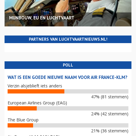
MIJNBOUW, EU EN LUCHTVAART
PARTNERS VAN LUCHTVAARTNIEUWS.NL!
POLL
WAT IS EEN GOEDE NIEUWE NAAM VOOR AIR FRANCE-KLM?
Verzin alsjeblieft iets anders
47% (81 stemmen)
European Airlines Group (EAG)
24% (42 stemmen)
The Blue Group
21% (36 stemmen)