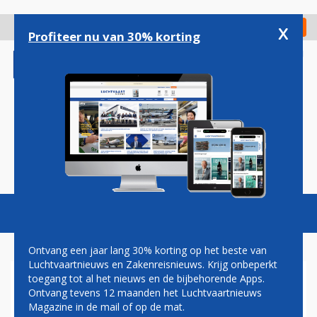
Overslaan
en
x
Digitaal Magazine
Registreer
Check in
naar
Profiteer nu van 30% korting
de
inhoud
gaan
Magazine
Podcasts
Vacatures
Toggl
naviga
Ontvang een jaar lang 30% korting op het beste van
Luchtvaartnieuws en Zakenreisnieuws. Krijg onbeperkt
toegang tot al het nieuws en de bijbehorende Apps.
CORENDON LANGER MET
Ontvang tevens 12 maanden het Luchtvaartnieuws
GEHUURDE AIRBUS A350
Magazine in de mail of op de mat.