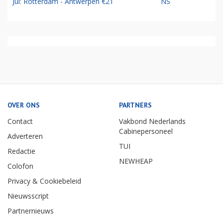
Jul: Rotterdam - Antwerpen €21
NS
OVER ONS
PARTNERS
Contact
Vakbond Nederlands
Cabinepersoneel
Adverteren
TUI
Redactie
NEWHEAP
Colofon
Privacy & Cookiebeleid
Nieuwsscript
Partnernieuws