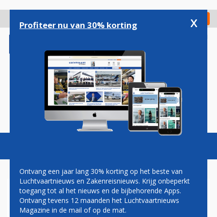
Overslaan
en
x
Digitaal Magazine
Registreer
Check in
naar
Profiteer nu van 30% korting
de
inhoud
gaan
Magazine
Podcasts
Vacatures
Toggl
naviga
Ontvang een jaar lang 30% korting op het beste van
Luchtvaartnieuws en Zakenreisnieuws. Krijg onbeperkt
toegang tot al het nieuws en de bijbehorende Apps.
CORENDON LANGER MET
Ontvang tevens 12 maanden het Luchtvaartnieuws
GEHUURDE AIRBUS A350
Magazine in de mail of op de mat.