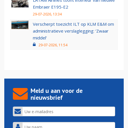
LATAM Airlines toont interieur van nieuwe
Embraer E195-E2
29-07-2026, 13:34
Verscherpt toezicht ILT op KLM E&M om
administratieve verslaglegging: ‘Zwaar
middel’
29-07-2026, 11:54
Meld u aan voor de
nieuwsbrief