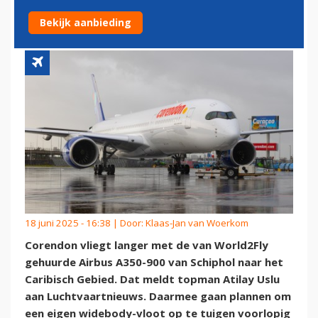
NAAR DE ANTILLEN
Bekijk aanbieding
18 juni 2025 - 16:38 | Door:
Klaas-Jan van Woerkom
Corendon vliegt langer met de van World2Fly
gehuurde Airbus A350-900 van Schiphol naar het
Caribisch Gebied. Dat meldt topman Atilay Uslu
aan Luchtvaartnieuws. Daarmee gaan plannen om
een eigen widebody-vloot op te tuigen voorlopig