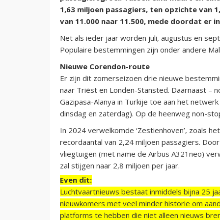
1,63 miljoen passagiers, ten opzichte van 1
van 11.000 naar 11.500, mede doordat er i
Net als ieder jaar worden juli, augustus en s
Populaire bestemmingen zijn onder andere Mala
Nieuwe Corendon-route
Er zijn dit zomerseizoen drie nieuwe bestemmin
naar Triëst en Londen-Stansted. Daarnaast – n
Gazipasa-Alanya in Turkije toe aan het netwer
dinsdag en zaterdag). Op de heenweg non-stop
In 2024 verwelkomde ‘Zestienhoven’, zoals he
recordaantal van 2,24 miljoen passagiers. Door
vliegtuigen (met name de Airbus A321neo) verwa
zal stijgen naar 2,8 miljoen per jaar.
Even dit:
Luchtvaartnieuws bestaat inmiddels bijna 25 jaa
nieuwkomers met veel minder historie om aand
platforms te hebben die niet alleen nieuws bre