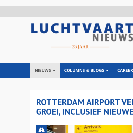
Overslaan
en
naar
de
inhoud
gaan
NIEUWS
COLUMNS & BLOGS
CAREER
ROTTERDAM AIRPORT VE
GROEI, INCLUSIEF NIEU