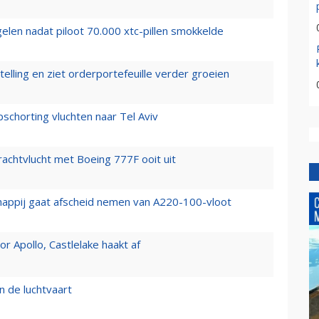
elen nadat piloot 70.000 xtc-pillen smokkelde
elling en ziet orderportefeuille verder groeien
chorting vluchten naar Tel Aviv
vrachtvlucht met Boeing 777F ooit uit
happij gaat afscheid nemen van A220-100-vloot
 Apollo, Castlelake haakt af
n de luchtvaart