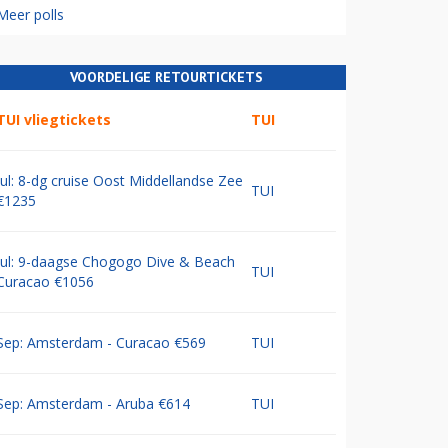
Meer polls
VOORDELIGE RETOURTICKETS
TUI vliegtickets
TUI
Jul: 8-dg cruise Oost Middellandse Zee
TUI
€1235
Jul: 9-daagse Chogogo Dive & Beach
TUI
Curacao €1056
Sep: Amsterdam - Curacao €569
TUI
Sep: Amsterdam - Aruba €614
TUI