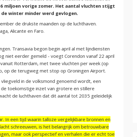
,6 miljoen vorige zomer. Het aantal vluchten stijgt
n de winter minder werd gevlogen.
eptember de drukste maanden op de luchthaven.
ga, Alicante en Faro.
gen. Transavia begon begin april al met lijndiensten
og niet eerder gemeld - voegt Corendon vanaf 22 april
k vanuit Rotterdam, met twee vluchten per week (op
, op de terugweg met stop op Groningen Airport.
t vliegveld in de volksmond genoemd wordt, een
 de toekomstige inzet van grotere en stillere
cht de luchthaven dat dit aantal tot 2035 geleidelijk
r. In een tijd waarin talloze vergelijkbare bronnen en
acht schreeuwen, is het belangrijk om betrouwbare
ngen, maar ook perspectief en verhalen die er echt toe