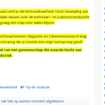
ieuws vind je die betrouwbaarheid. Onze toewijding aan
ijke nieuws over de luchtvaart- en (zaken)reisindustrie
raag een stap voor willen blijven.
Luchtvaartnieuws Magazine en Zakenreisnieuws.nl krijg
e ervaring die je steeds een stap voorsprong geeft.
el van een gemeenschap die waarde hecht aan
listiek.
nieuwsbrief
Tip de redactie
 tak SAS op laatste moment afgeblazen