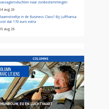
passagiersvluchten naar zonbestemmingen
04 aug 26
Raamstoeltje in de Business Class? Bij Lufthansa
kost dat 170 euro extra
05 aug 26
COLUMNS
MIJNBOUW, EU EN LUCHTVAART