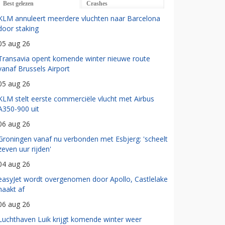
Best gelezen
Crashes
KLM annuleert meerdere vluchten naar Barcelona
door staking
05 aug 26
Transavia opent komende winter nieuwe route
vanaf Brussels Airport
05 aug 26
KLM stelt eerste commerciële vlucht met Airbus
A350-900 uit
06 aug 26
Groningen vanaf nu verbonden met Esbjerg: 'scheelt
zeven uur rijden'
04 aug 26
easyJet wordt overgenomen door Apollo, Castlelake
haakt af
06 aug 26
Luchthaven Luik krijgt komende winter weer