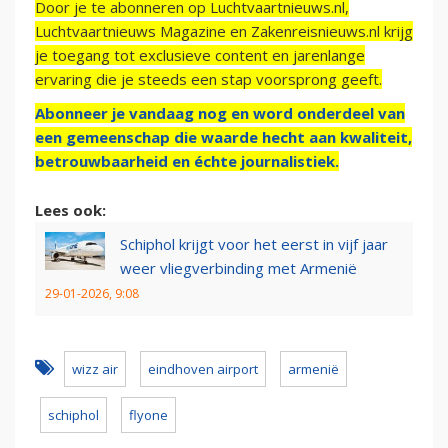
Door je te abonneren op Luchtvaartnieuws.nl,
Luchtvaartnieuws Magazine en Zakenreisnieuws.nl krijg
je toegang tot exclusieve content en jarenlange
ervaring die je steeds een stap voorsprong geeft.
Abonneer je vandaag nog en word onderdeel van
een gemeenschap die waarde hecht aan kwaliteit,
betrouwbaarheid en échte journalistiek.
Lees ook:
Schiphol krijgt voor het eerst in vijf jaar
weer vliegverbinding met Armenië
29-01-2026, 9:08
wizz air
eindhoven airport
armenië
schiphol
flyone