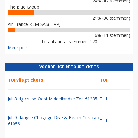
24% (42 stemmen)
The Blue Group
21% (36 stemmen)
Air-France-KLM-SAS(-TAP)
6% (11 stemmen)
Totaal aantal stemmen: 170
Meer polls
VOORDELIGE RETOURTICKETS
TUI vliegtickets
TUI
Jul: 8-dg cruise Oost Middellandse Zee €1235
TUI
Jul: 9-daagse Chogogo Dive & Beach Curacao
TUI
€1056