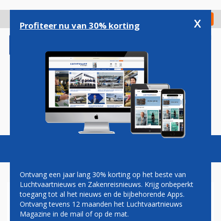
Overslaan
en
x
Digitaal Magazine
Registreer
Check in
naar
Profiteer nu van 30% korting
de
inhoud
gaan
Magazine
Podcasts
Vacatures
Toggl
naviga
Ontvang een jaar lang 30% korting op het beste van
Luchtvaartnieuws en Zakenreisnieuws. Krijg onbeperkt
toegang tot al het nieuws en de bijbehorende Apps.
NA SCHIPHOL KRIJGT OOK
Ontvang tevens 12 maanden het Luchtvaartnieuws
EINDHOVEN AIRPORT
Magazine in de mail of op de mat.