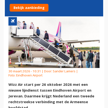
VERBINDING MET ARMENIË
Bekijk aanbieding
30 maart 2026 - 10:31 | Door:
Sander Lamers
|
Foto: Eindhoven Airport
Wizz Air start per 26 oktober 2026 met een
nieuwe lijndienst tussen Eindhoven Airport en
Jerevan. Daarmee krijgt Nederland een tweede
rechtstreekse verbinding met de Armeense
hoofdstad.