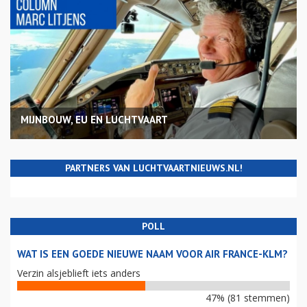
MIJNBOUW, EU EN LUCHTVAART
PARTNERS VAN LUCHTVAARTNIEUWS.NL!
POLL
WAT IS EEN GOEDE NIEUWE NAAM VOOR AIR FRANCE-KLM?
Verzin alsjeblieft iets anders
47% (81 stemmen)