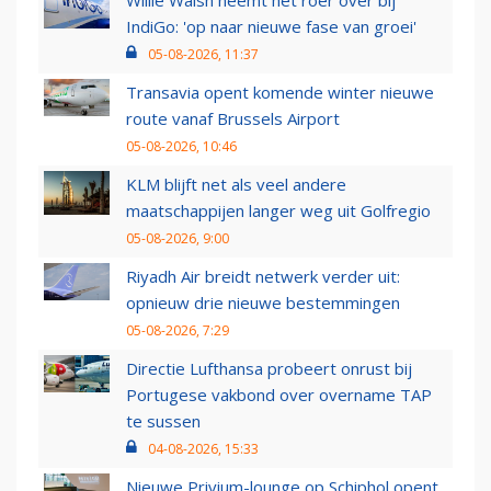
Willie Walsh neemt het roer over bij
IndiGo: 'op naar nieuwe fase van groei'
05-08-2026, 11:37
Transavia opent komende winter nieuwe
route vanaf Brussels Airport
05-08-2026, 10:46
KLM blijft net als veel andere
maatschappijen langer weg uit Golfregio
05-08-2026, 9:00
Riyadh Air breidt netwerk verder uit:
opnieuw drie nieuwe bestemmingen
05-08-2026, 7:29
Directie Lufthansa probeert onrust bij
Portugese vakbond over overname TAP
te sussen
04-08-2026, 15:33
Nieuwe Privium-lounge op Schiphol opent