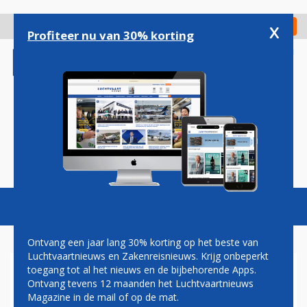
Overslaan
en
x
Digitaal Magazine
Registreer
Check in
naar
Profiteer nu van 30% korting
de
inhoud
gaan
Magazine
Podcasts
Vacatures
Toggl
naviga
Ontvang een jaar lang 30% korting op het beste van
Luchtvaartnieuws en Zakenreisnieuws. Krijg onbeperkt
toegang tot al het nieuws en de bijbehorende Apps.
WIZZ AIR TREKT STEKKER UIT
Ontvang tevens 12 maanden het Luchtvaartnieuws
ARABISCHE
Magazine in de mail of op de mat.