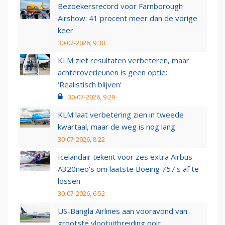
Bezoekersrecord voor Farnborough
Airshow: 41 procent meer dan de vorige
keer
30-07-2026, 9:30
KLM ziet resultaten verbeteren, maar
achteroverleunen is geen optie:
‘Realistisch blijven’
30-07-2026, 9:29
KLM laat verbetering zien in tweede
kwartaal, maar de weg is nog lang
30-07-2026, 8:22
Icelandair tekent voor zes extra Airbus
A320neo's om laatste Boeing 757's af te
lossen
30-07-2026, 6:52
US-Bangla Airlines aan vooravond van
grootste vlootuitbreiding ooit