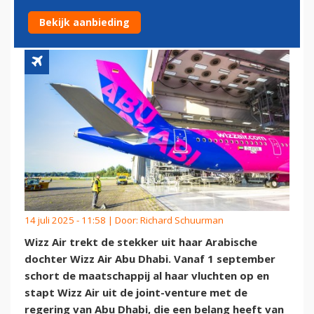
DOCHTERMAATSCHAPPIJ
Bekijk aanbieding
14 juli 2025 - 11:58 | Door:
Richard Schuurman
Wizz Air trekt de stekker uit haar Arabische
dochter Wizz Air Abu Dhabi. Vanaf 1 september
schort de maatschappij al haar vluchten op en
stapt Wizz Air uit de joint-venture met de
regering van Abu Dhabi, die een belang heeft van