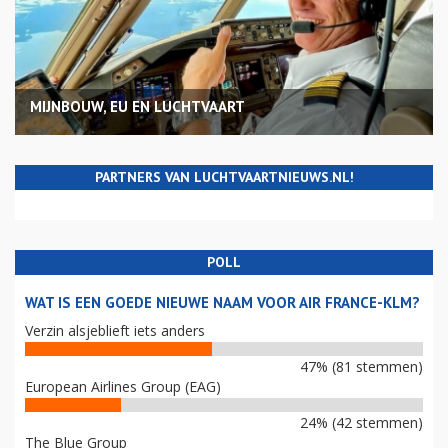
MIJNBOUW, EU EN LUCHTVAART
PARTNERS VAN LUCHTVAARTNIEUWS.NL!
POLL
WAT IS EEN GOEDE NIEUWE NAAM VOOR AIR FRANCE-KLM?
Verzin alsjeblieft iets anders
47% (81 stemmen)
European Airlines Group (EAG)
24% (42 stemmen)
The Blue Group