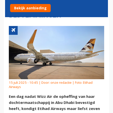
AANKONDIGING NIEUWE
Bekijk aanbieding
BESTEMMINGEN
15 juli 2025 - 10:45 | Door:
onze redactie
| Foto: Etihad
Airways
Een dag nadat Wizz Air de opheffing van haar
dochtermaatschappij in Abu Dhabi bevestigd
heeft, kondigt Etihad Airways maar liefst zeven