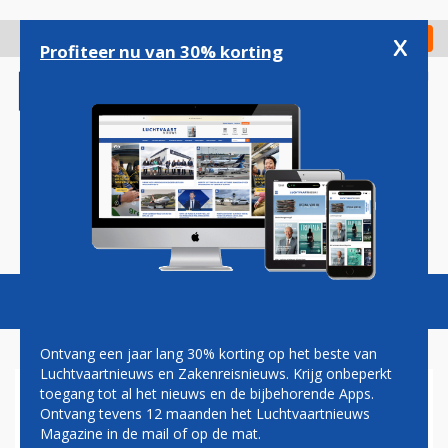
Overslaan
en
x
Digitaal Magazine
Registreer
Check in
naar
Profiteer nu van 30% korting
de
inhoud
gaan
Magazine
Podcasts
Vacatures
Toggl
naviga
Ontvang een jaar lang 30% korting op het beste van
Luchtvaartnieuws en Zakenreisnieuws. Krijg onbeperkt
toegang tot al het nieuws en de bijbehorende Apps.
ETIHAD DUIKT IN GAT DAT
Ontvang tevens 12 maanden het Luchtvaartnieuws
WIZZ AIR ACHTERLAAT MET
Magazine in de mail of op de mat.