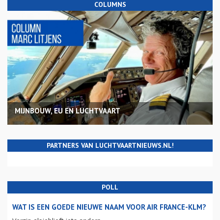
COLUMNS
MIJNBOUW, EU EN LUCHTVAART
PARTNERS VAN LUCHTVAARTNIEUWS.NL!
POLL
WAT IS EEN GOEDE NIEUWE NAAM VOOR AIR FRANCE-KLM?