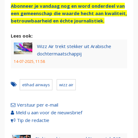
Abonneer je vandaag nog en word onderdeel van
een gemeenschap die waarde hecht aan kwaliteit,
betrouwbaarheid en échte journalistiek.
Lees ook:
Wizz Air trekt stekker uit Arabische
dochtermaatschappij
14-07-2025, 11:58
etihad airways
wizz air
Verstuur per e-mail
Meld u aan voor de nieuwsbrief
Tip de redactie