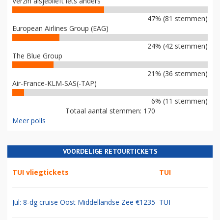
Verzin alsjeblieft iets anders
47% (81 stemmen)
European Airlines Group (EAG)
24% (42 stemmen)
The Blue Group
21% (36 stemmen)
Air-France-KLM-SAS(-TAP)
6% (11 stemmen)
Totaal aantal stemmen: 170
Meer polls
VOORDELIGE RETOURTICKETS
TUI vliegtickets
TUI
Jul: 8-dg cruise Oost Middellandse Zee €1235
TUI