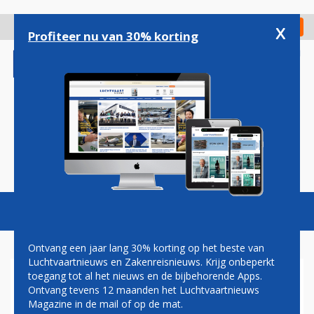
Overslaan
en
x
Digitaal Magazine
Registreer
Check in
naar
Profiteer nu van 30% korting
de
inhoud
gaan
Magazine
Podcasts
Vacatures
Toggl
naviga
Ontvang een jaar lang 30% korting op het beste van
Luchtvaartnieuws en Zakenreisnieuws. Krijg onbeperkt
toegang tot al het nieuws en de bijbehorende Apps.
VALSE START VOOR WIZZ AIR
Ontvang tevens 12 maanden het Luchtvaartnieuws
OP MAASTRICHT AACHEN
Magazine in de mail of op de mat.