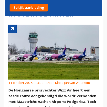
AIRPORT: SLECHTS ÉÉN
Bekijk aanbieding
ROUTE IN DE WINTER
14 oktober 2025 - 13:03 | Door:
Klaas-Jan van Woerkom
De Hongaarse prijsvechter Wizz Air heeft een
zesde route aangekondigd die wordt verbonden
met Maastricht Aachen Airport: Podgorica. Toch