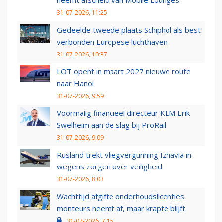
neemt afscheid van Mobile Lounges
31-07-2026, 11:25
Gedeelde tweede plaats Schiphol als best
verbonden Europese luchthaven
31-07-2026, 10:37
LOT opent in maart 2027 nieuwe route
naar Hanoi
31-07-2026, 9:59
Voormalig financieel directeur KLM Erik
Swelheim aan de slag bij ProRail
31-07-2026, 9:09
Rusland trekt vliegvergunning Izhavia in
wegens zorgen over veiligheid
31-07-2026, 8:03
Wachttijd afgifte onderhoudslicenties
monteurs neemt af, maar krapte blijft
31-07-2026, 7:15