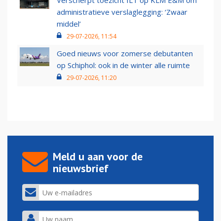
Verscherpt toezicht ILT op KLM E&M om
administratieve verslaglegging: ‘Zwaar
middel’
29-07-2026, 11:54
Goed nieuws voor zomerse debutanten
op Schiphol: ook in de winter alle ruimte
29-07-2026, 11:20
Meld u aan voor de
nieuwsbrief