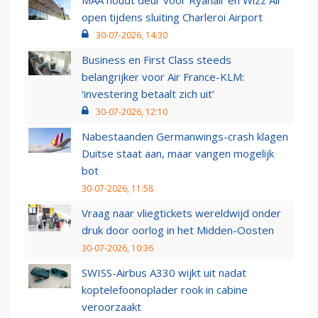
MAA houdt deur voor Ryanair en Wizz Air
open tijdens sluiting Charleroi Airport
30-07-2026, 14:30
Business en First Class steeds
belangrijker voor Air France-KLM:
‘investering betaalt zich uit’
30-07-2026, 12:10
Nabestaanden Germanwings-crash klagen
Duitse staat aan, maar vangen mogelijk
bot
30-07-2026, 11:58
Vraag naar vliegtickets wereldwijd onder
druk door oorlog in het Midden-Oosten
30-07-2026, 10:36
SWISS-Airbus A330 wijkt uit nadat
koptelefoonoplader rook in cabine
veroorzaakt