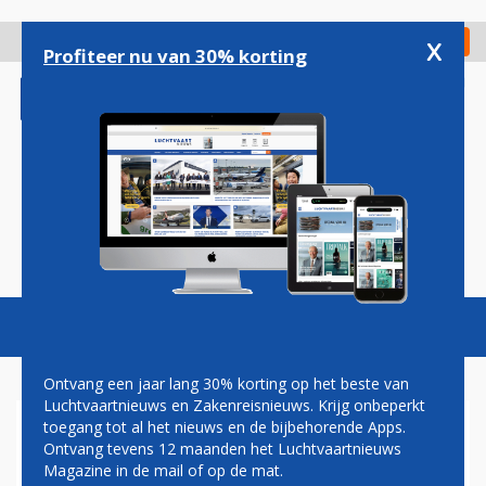
Overslaan
en
x
Digitaal Magazine
Registreer
Check in
naar
Profiteer nu van 30% korting
de
inhoud
gaan
Magazine
Podcasts
Vacatures
Toggl
naviga
Ontvang een jaar lang 30% korting op het beste van
Luchtvaartnieuws en Zakenreisnieuws. Krijg onbeperkt
toegang tot al het nieuws en de bijbehorende Apps.
WIZZ AIR KIEST ONDANKS
Ontvang tevens 12 maanden het Luchtvaartnieuws
ALLES TOCH WEER VOOR
Magazine in de mail of op de mat.