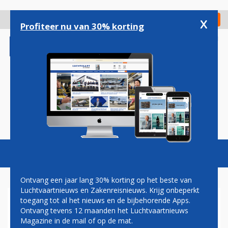
Overslaan
en
x
Digitaal Magazine
Registreer
Check in
naar
Profiteer nu van 30% korting
de
inhoud
gaan
Magazine
Podcasts
Vacatures
Toggl
naviga
Ontvang een jaar lang 30% korting op het beste van
Luchtvaartnieuws en Zakenreisnieuws. Krijg onbeperkt
toegang tot al het nieuws en de bijbehorende Apps.
GGD
Ontvang tevens 12 maanden het Luchtvaartnieuws
Magazine in de mail of op de mat.