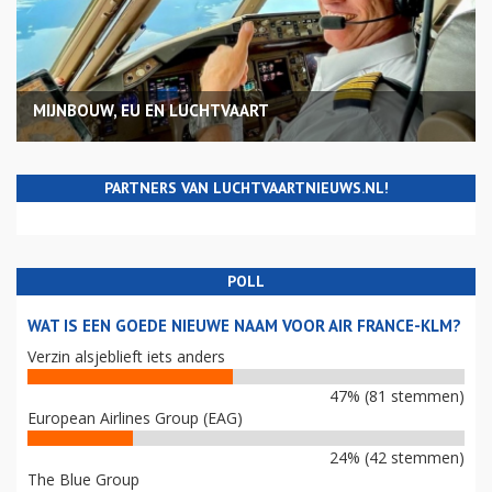
MIJNBOUW, EU EN LUCHTVAART
PARTNERS VAN LUCHTVAARTNIEUWS.NL!
POLL
WAT IS EEN GOEDE NIEUWE NAAM VOOR AIR FRANCE-KLM?
Verzin alsjeblieft iets anders
47% (81 stemmen)
European Airlines Group (EAG)
24% (42 stemmen)
The Blue Group