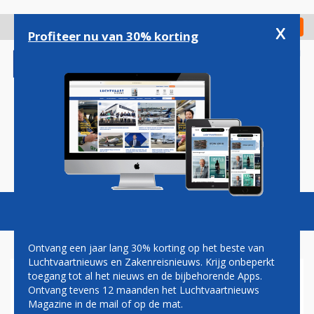
Overslaan
en
x
Digitaal Magazine
Registreer
Check in
naar
Profiteer nu van 30% korting
de
inhoud
gaan
Magazine
Podcasts
Vacatures
Toggl
naviga
Ontvang een jaar lang 30% korting op het beste van
Luchtvaartnieuws en Zakenreisnieuws. Krijg onbeperkt
toegang tot al het nieuws en de bijbehorende Apps.
NS-PERSONEEL STAAKT
Ontvang tevens 12 maanden het Luchtvaartnieuws
VRIJDAG WEL, MAAR
Magazine in de mail of op de mat.