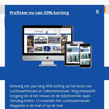
Overslaan
en
x
Digitaal Magazine
Registreer
Check in
naar
Profiteer nu van 30% korting
de
inhoud
gaan
Magazine
Podcasts
Vacatures
Toggl
naviga
Ontvang een jaar lang 30% korting op het beste van
Luchtvaartnieuws en Zakenreisnieuws. Krijg onbeperkt
toegang tot al het nieuws en de bijbehorende Apps.
VLAAMSE REGERING WORDT
Ontvang tevens 12 maanden het Luchtvaartnieuws
GROOTSTE AANDEELHOUDER
Magazine in de mail of op de mat.