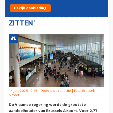
VAN BRUSSELS AIRPORT: 'WE
Bekijk aanbieding
WILLEN MEE IN DE COCKPIT
ZITTEN'
14 juni 2025 - 9:46 | Door:
onze redactie
| Foto: Brussels
Airport
De Vlaamse regering wordt de grootste
aandeelhouder van Brussels Airport. Voor 2,77