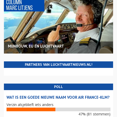
MIJNBOUW, EU EN LUCHTVAART
PARTNERS VAN LUCHTVAARTNIEUWS.NL!
POLL
WAT IS EEN GOEDE NIEUWE NAAM VOOR AIR FRANCE-KLM?
Verzin alsjeblieft iets anders
47% (81 stemmen)