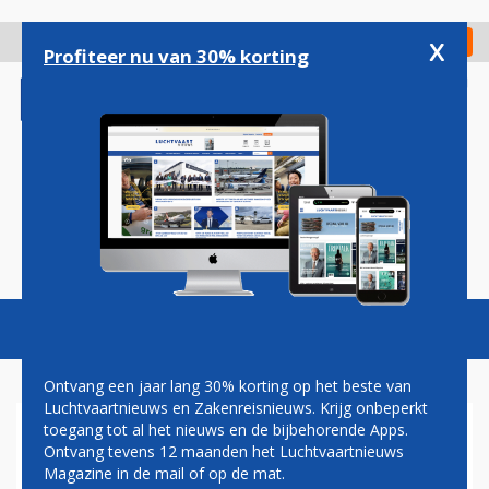
Overslaan
en
x
Digitaal Magazine
Registreer
Check in
naar
Profiteer nu van 30% korting
de
inhoud
gaan
Magazine
Podcasts
Vacatures
Toggl
naviga
Ontvang een jaar lang 30% korting op het beste van
Luchtvaartnieuws en Zakenreisnieuws. Krijg onbeperkt
toegang tot al het nieuws en de bijbehorende Apps.
RAPPORT: GROTE
Ontvang tevens 12 maanden het Luchtvaartnieuws
STROOMSTORING HEATHROW
Magazine in de mail of op de mat.