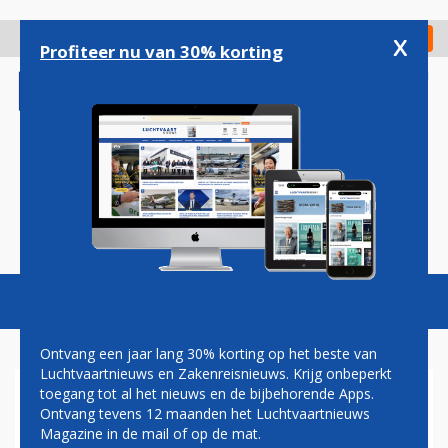
Overslaan
en
x
Digitaal Magazine
Registreer
Check in
naar
Profiteer nu van 30% korting
de
inhoud
gaan
Magazine
Podcasts
Vacatures
Toggl
naviga
Ontvang een jaar lang 30% korting op het beste van
Luchtvaartnieuws en Zakenreisnieuws. Krijg onbeperkt
toegang tot al het nieuws en de bijbehorende Apps.
PIETER ELBERS BREIDT
Ontvang tevens 12 maanden het Luchtvaartnieuws
EUROPESE VOETAFDRUK
Magazine in de mail of op de mat.