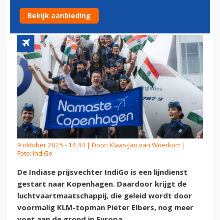
INDIGO VERDER UIT
Bekijk aanbieding
9 oktober 2025 - 14:44 | Door:
Klaas-Jan van Woerkom
|
Foto: IndiGo
De Indiase prijsvechter IndiGo is een lijndienst
gestart naar Kopenhagen. Daardoor krijgt de
luchtvaartmaatschappij, die geleid wordt door
voormalig KLM-topman Pieter Elbers, nog meer
voet aan de grond in Europa.