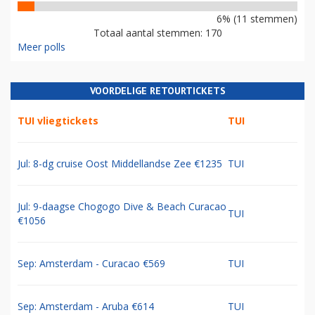
6% (11 stemmen)
Totaal aantal stemmen: 170
Meer polls
VOORDELIGE RETOURTICKETS
TUI vliegtickets
TUI
Jul: 8-dg cruise Oost Middellandse Zee €1235
TUI
Jul: 9-daagse Chogogo Dive & Beach Curacao
TUI
€1056
Sep: Amsterdam - Curacao €569
TUI
Sep: Amsterdam - Aruba €614
TUI