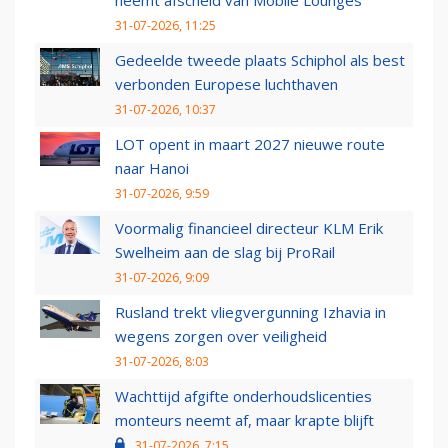
neemt afscheid van Mobile Lounges
31-07-2026, 11:25
Gedeelde tweede plaats Schiphol als best
verbonden Europese luchthaven
31-07-2026, 10:37
LOT opent in maart 2027 nieuwe route
naar Hanoi
31-07-2026, 9:59
Voormalig financieel directeur KLM Erik
Swelheim aan de slag bij ProRail
31-07-2026, 9:09
Rusland trekt vliegvergunning Izhavia in
wegens zorgen over veiligheid
31-07-2026, 8:03
Wachttijd afgifte onderhoudslicenties
monteurs neemt af, maar krapte blijft
31-07-2026, 7:15