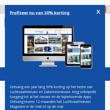
Overslaan
en
x
Digitaal Magazine
Registreer
Check in
naar
Profiteer nu van 30% korting
de
inhoud
gaan
Magazine
Podcasts
Vacatures
Toggl
naviga
Ontvang een jaar lang 30% korting op het beste van
Luchtvaartnieuws en Zakenreisnieuws. Krijg onbeperkt
toegang tot al het nieuws en de bijbehorende Apps.
INDIGO WIJST ATHENE AAN
Ontvang tevens 12 maanden het Luchtvaartnieuws
ALS EERSTE BESTEMMING
Magazine in de mail of op de mat.