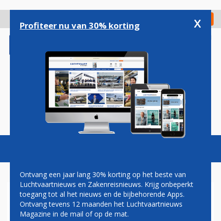
Overslaan
en
x
Digitaal Magazine
Registreer
Check in
naar
Profiteer nu van 30% korting
de
inhoud
gaan
Magazine
Podcasts
Vacatures
Toggl
naviga
Ontvang een jaar lang 30% korting op het beste van
Luchtvaartnieuws en Zakenreisnieuws. Krijg onbeperkt
toegang tot al het nieuws en de bijbehorende Apps.
ETIHAD AIRWAYS ALS EERSTE
Ontvang tevens 12 maanden het Luchtvaartnieuws
MAATSCHAPPIJ UIT MIDDEN-
Magazine in de mail of op de mat.