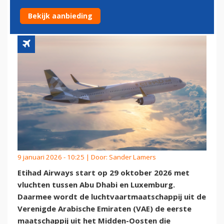
OOSTEN NAAR LUXEMBURG
Bekijk aanbieding
9 januari 2026 - 10:25 | Door:
Sander Lamers
Etihad Airways start op 29 oktober 2026 met
vluchten tussen Abu Dhabi en Luxemburg.
Daarmee wordt de luchtvaartmaatschappij uit de
Verenigde Arabische Emiraten (VAE) de eerste
maatschappij uit het Midden-Oosten die