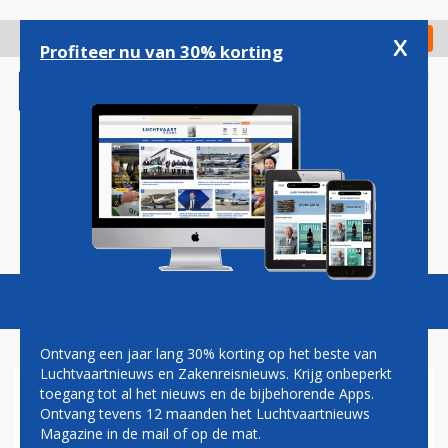
Overslaan
en
x
Digitaal Magazine
Registreer
Check in
naar
Profiteer nu van 30% korting
de
inhoud
gaan
Magazine
Podcasts
Vacatures
Toggl
naviga
Ontvang een jaar lang 30% korting op het beste van
Luchtvaartnieuws en Zakenreisnieuws. Krijg onbeperkt
toegang tot al het nieuws en de bijbehorende Apps.
TOPMAN LUFTHANSA:
Ontvang tevens 12 maanden het Luchtvaartnieuws
LUCHTVAART HAALT
Magazine in de mail of op de mat.