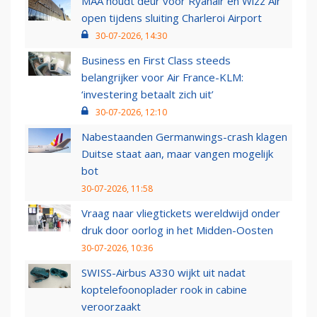
MAA houdt deur voor Ryanair en Wizz Air
open tijdens sluiting Charleroi Airport
30-07-2026, 14:30
Business en First Class steeds
belangrijker voor Air France-KLM:
‘investering betaalt zich uit’
30-07-2026, 12:10
Nabestaanden Germanwings-crash klagen
Duitse staat aan, maar vangen mogelijk
bot
30-07-2026, 11:58
Vraag naar vliegtickets wereldwijd onder
druk door oorlog in het Midden-Oosten
30-07-2026, 10:36
SWISS-Airbus A330 wijkt uit nadat
koptelefoonoplader rook in cabine
veroorzaakt