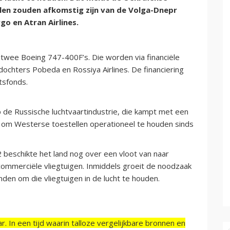
llen zouden afkomstig zijn van de Volga-Dnepr
o en Atran Airlines.
wee Boeing 747-400F’s. Die worden via financiële
ochters Pobeda en Rossiya Airlines. De financiering
tsfonds.
de Russische luchtvaartindustrie, die kampt met een
 om Westerse toestellen operationeel te houden sinds
 beschikte het land nog over een vloot van naar
ommerciële vliegtuigen. Inmiddels groeit de noodzaak
den om die vliegtuigen in de lucht te houden.
r. In een tijd waarin talloze vergelijkbare bronnen en