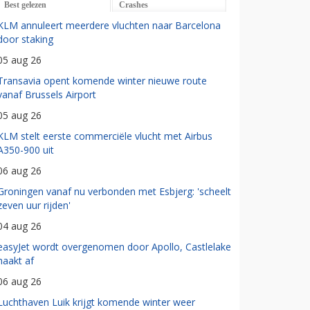
Best gelezen
Crashes
KLM annuleert meerdere vluchten naar Barcelona
door staking
05 aug 26
Transavia opent komende winter nieuwe route
vanaf Brussels Airport
05 aug 26
KLM stelt eerste commerciële vlucht met Airbus
A350-900 uit
06 aug 26
Groningen vanaf nu verbonden met Esbjerg: 'scheelt
zeven uur rijden'
04 aug 26
easyJet wordt overgenomen door Apollo, Castlelake
haakt af
06 aug 26
Luchthaven Luik krijgt komende winter weer