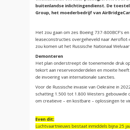
buitenlandse inlichtingendienst. De toeste
Group, het moederbedrijf van AirBridgeCarg
Het zou gaan om zes Boeing 737-800BCF’s en t
leaseconstructies overgeheveld naar Aeroflot-d
zou komen uit het Russische Nationaal Welvaar
Demonteren
Het plan onderstreept de toenemende druk op 
tekort aan reserveonderdelen en moeite heeft
de invoering van internationale sancties.
Voor de Russische invasie van Oekraïne in 2022
schatting 1.500 tot 1.800 Westers gebouwde c
om creatieve – en kostbare – oplossingen te vin
Even dit:
Luchtvaartnieuws bestaat inmiddels bijna 25 jaa