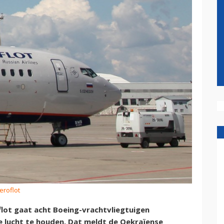
eroflot
lot gaat acht Boeing-vrachtvliegtuigen
 lucht te houden. Dat meldt de Oekraïense