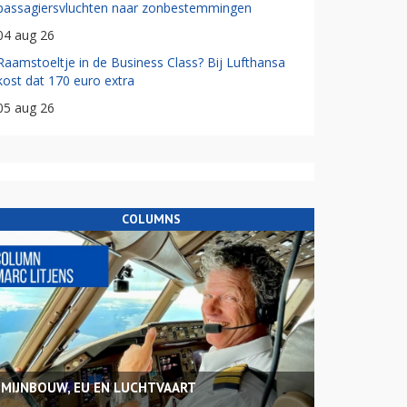
passagiersvluchten naar zonbestemmingen
04 aug 26
Raamstoeltje in de Business Class? Bij Lufthansa
kost dat 170 euro extra
05 aug 26
COLUMNS
MIJNBOUW, EU EN LUCHTVAART