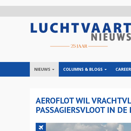
Overslaan
en
naar
de
inhoud
gaan
NIEUWS
COLUMNS & BLOGS
CAREER
AEROFLOT WIL VRACHTV
PASSAGIERSVLOOT IN DE