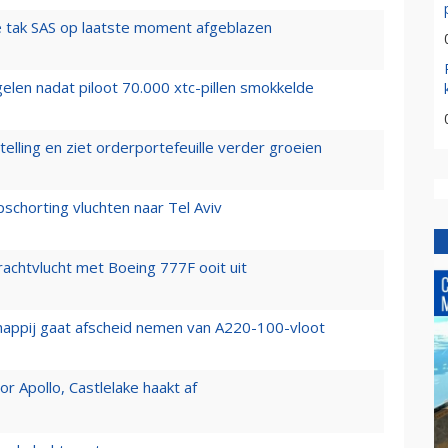
 tak SAS op laatste moment afgeblazen
elen nadat piloot 70.000 xtc-pillen smokkelde
elling en ziet orderportefeuille verder groeien
chorting vluchten naar Tel Aviv
vrachtvlucht met Boeing 777F ooit uit
happij gaat afscheid nemen van A220-100-vloot
 Apollo, Castlelake haakt af