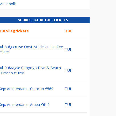
Meer polls
VOORDELIGE RETOURTICKETS
TUI vliegtickets
TUI
Jul: 8-dg cruise Oost Middellandse Zee
TUI
€1235
Jul: 9-daagse Chogogo Dive & Beach
TUI
Curacao €1056
Sep: Amsterdam - Curacao €569
TUI
Sep: Amsterdam - Aruba €614
TUI