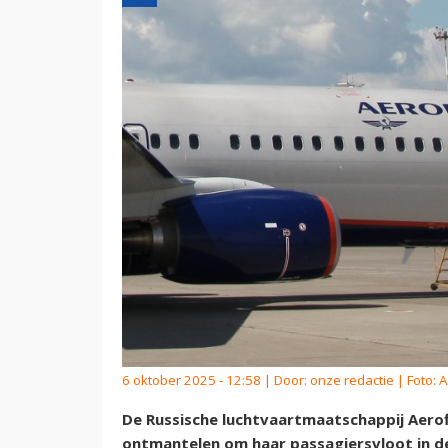
6 oktober 2025 - 12:58 | Door:
onze redactie
| Foto: A
De Russische luchtvaartmaatschappij Aerof
ontmantelen om haar passagiersvloot in de