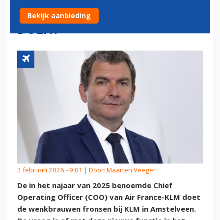
EN WAT GAAT HIJ EIGENLIJK
Bekijk aanbieding
DOEN?
2 februari 2026 - 9:01 | Door:
Maarten Veeger
De in het najaar van 2025 benoemde Chief
Operating Officer (COO) van Air France-KLM doet
de wenkbrauwen fronsen bij KLM in Amstelveen.