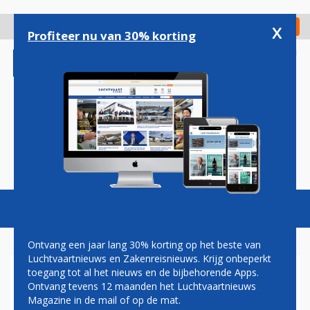
Overslaan
en
x
Digitaal Magazine
Registreer
Check in
naar
Profiteer nu van 30% korting
de
inhoud
gaan
Magazine
Podcasts
Vacatures
Toggl
naviga
Ontvang een jaar lang 30% korting op het beste van
Luchtvaartnieuws en Zakenreisnieuws. Krijg onbeperkt
toegang tot al het nieuws en de bijbehorende Apps.
WIE IS OLTION CARKAXHIJA,
Ontvang tevens 12 maanden het Luchtvaartnieuws
DE NIEUWE COO VAN AF-KLM.
Magazine in de mail of op de mat.