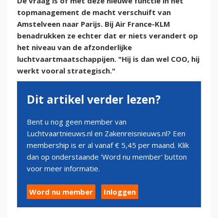
De vraag is of met deze nieuwe functie in het
topmanagement de macht verschuift van
Amstelveen naar Parijs. Bij Air France-KLM
benadrukken ze echter dat er niets verandert op
het niveau van de afzonderlijke
luchtvaartmaatschappijen. "Hij is dan wel COO, hij
werkt vooral strategisch."
Dit artikel verder lezen?
Bent u nog geen member van
Luchtvaartnieuws.nl en Zakenreisnieuws.nl? Een
membership is er al vanaf € 5,45 per maand. Klik
dan op onderstaande 'Word nu member' button
voor meer informatie.
Word nu member
Inloggen