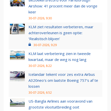
Bezoekersrecord voor Farnborough
Airshow: 41 procent meer dan de vorige
keer
30-07-2026, 9:30
KLM ziet resultaten verbeteren, maar
achteroverleunen is geen optie:
‘Realistisch blijven’
30-07-2026, 9:29
KLM laat verbetering zien in tweede
kwartaal, maar de weg is nog lang
30-07-2026, 8:22
Icelandair tekent voor zes extra Airbus
A320neo's om laatste Boeing 757's af te
lossen
30-07-2026, 6:52
US-Bangla Airlines aan vooravond van
grootste vlootuitbreiding ooit