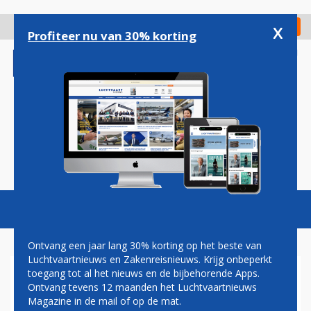
Overslaan
en
x
Digitaal Magazine
Registreer
Check in
naar
Profiteer nu van 30% korting
de
inhoud
gaan
Magazine
Podcasts
Vacatures
Toggl
naviga
Ontvang een jaar lang 30% korting op het beste van
Luchtvaartnieuws en Zakenreisnieuws. Krijg onbeperkt
toegang tot al het nieuws en de bijbehorende Apps.
AF-KLM
Ontvang tevens 12 maanden het Luchtvaartnieuws
Magazine in de mail of op de mat.