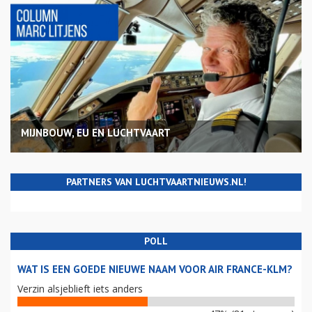
MIJNBOUW, EU EN LUCHTVAART
PARTNERS VAN LUCHTVAARTNIEUWS.NL!
POLL
WAT IS EEN GOEDE NIEUWE NAAM VOOR AIR FRANCE-KLM?
Verzin alsjeblieft iets anders