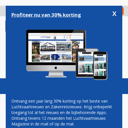
Overslaan
en
x
Digitaal Magazine
Registreer
Check in
naar
Profiteer nu van 30% korting
de
inhoud
gaan
Magazine
Podcasts
Vacatures
Toggl
naviga
Ontvang een jaar lang 30% korting op het beste van
Luchtvaartnieuws en Zakenreisnieuws. Krijg onbeperkt
toegang tot al het nieuws en de bijbehorende Apps.
OMZETALARM AIR FRANCE-
Ontvang tevens 12 maanden het Luchtvaartnieuws
KLM: REIZIGERS MIJDEN
Magazine in de mail of op de mat.