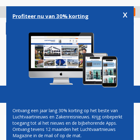
Overslaan
en
x
Digitaal Magazine
Registreer
Check in
naar
Profiteer nu van 30% korting
de
inhoud
gaan
Magazine
Podcasts
Vacatures
Toggl
naviga
Ontvang een jaar lang 30% korting op het beste van
Luchtvaartnieuws en Zakenreisnieuws. Krijg onbeperkt
toegang tot al het nieuws en de bijbehorende Apps.
AIR FRANCE-KLM RONDT
Ontvang tevens 12 maanden het Luchtvaartnieuws
AANKOOP BELANG IN
Magazine in de mail of op de mat.