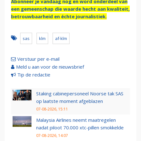
Abonneer je vandaag nog en word onderdeel van
een gemeenschap die waarde hecht aan kwaliteit,
betrouwbaarheid en échte journalistiek.
sas
klm
af-klm
Verstuur per e-mail
Meld u aan voor de nieuwsbrief
Tip de redactie
Staking cabinepersoneel Noorse tak SAS
op laatste moment afgeblazen
07-08-2026, 15:11
Malaysia Airlines neemt maatregelen
nadat piloot 70.000 xtc-pillen smokkelde
07-08-2026, 14:07