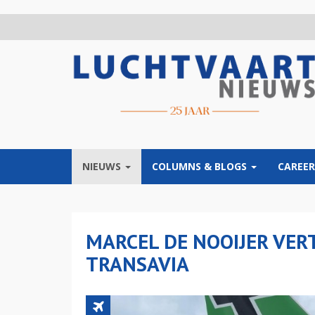
Overslaan
en
naar
de
inhoud
gaan
NIEUWS
COLUMNS & BLOGS
CAREER
MARCEL DE NOOIJER VER
TRANSAVIA