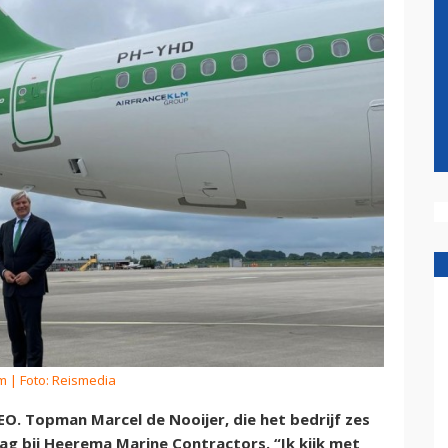
om
| Foto: Reismedia
O. Topman Marcel de Nooijer, die het bedrijf zes
slag bij Heerema Marine Contractors. “Ik kijk met