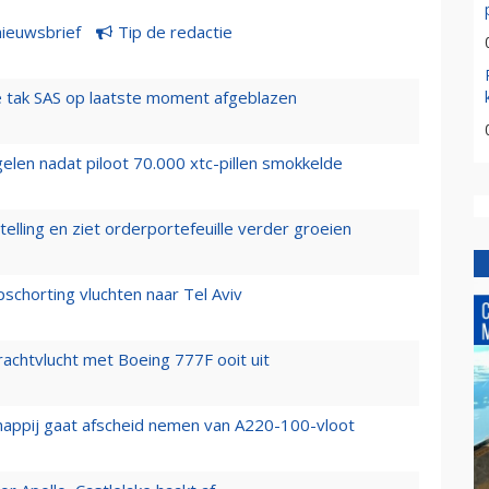
nieuwsbrief
Tip de redactie
 tak SAS op laatste moment afgeblazen
elen nadat piloot 70.000 xtc-pillen smokkelde
elling en ziet orderportefeuille verder groeien
chorting vluchten naar Tel Aviv
vrachtvlucht met Boeing 777F ooit uit
happij gaat afscheid nemen van A220-100-vloot