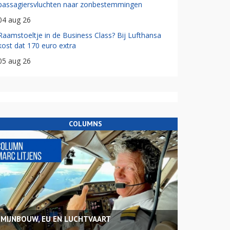
passagiersvluchten naar zonbestemmingen
04 aug 26
Raamstoeltje in de Business Class? Bij Lufthansa
kost dat 170 euro extra
05 aug 26
COLUMNS
MIJNBOUW, EU EN LUCHTVAART