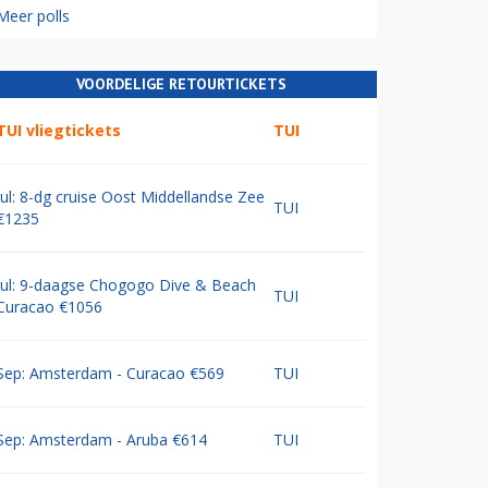
Meer polls
VOORDELIGE RETOURTICKETS
TUI vliegtickets
TUI
Jul: 8-dg cruise Oost Middellandse Zee
TUI
€1235
Jul: 9-daagse Chogogo Dive & Beach
TUI
Curacao €1056
Sep: Amsterdam - Curacao €569
TUI
Sep: Amsterdam - Aruba €614
TUI