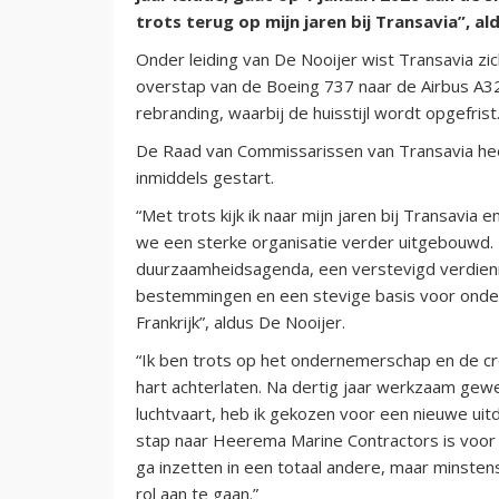
trots terug op mijn jaren bij Transavia”, al
Onder leiding van De Nooijer wist Transavia zic
overstap van de Boeing 737 naar de Airbus A32
rebranding, waarbij de huisstijl wordt opgefrist
De Raad van Commissarissen van Transavia he
inmiddels gestart.
“Met trots kijk ik naar mijn jaren bij Transavia 
we een sterke organisatie verder uitgebouwd.
duurzaamheidsagenda, een verstevigd verdien
bestemmingen en een stevige basis voor ond
Frankrijk”, aldus De Nooijer.
“Ik ben trots op het ondernemerschap en de cr
hart achterlaten. Na dertig jaar werkzaam gewee
luchtvaart, heb ik gekozen voor een nieuwe uitd
stap naar Heerema Marine Contractors is voor m
ga inzetten in een totaal andere, maar minstens
rol aan te gaan.”