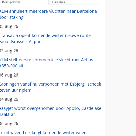
Best gelezen
Crashes
KLM annuleert meerdere vluchten naar Barcelona
door staking
05 aug 26
Transavia opent komende winter nieuwe route
vanaf Brussels Airport
05 aug 26
KLM stelt eerste commerciële vlucht met Airbus
A350-900 uit
06 aug 26
Groningen vanaf nu verbonden met Esbjerg: 'scheelt
zeven uur rijden'
04 aug 26
easyJet wordt overgenomen door Apollo, Castlelake
haakt af
06 aug 26
Luchthaven Luik krijgt komende winter weer