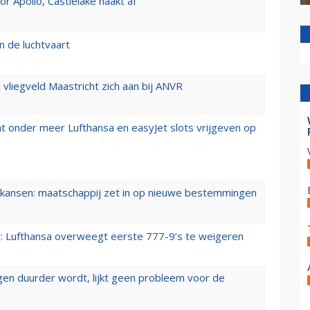
 Apollo, Castlelake haakt af
n de luchtvaart
t vliegveld Maastricht zich aan bij ANVR
t onder meer Lufthansa en easyJet slots vrijgeven op
ansen: maatschappij zet in op nieuwe bestemmingen
er: Lufthansa overweegt eerste 777-9’s te weigeren
iegen duurder wordt, lijkt geen probleem voor de