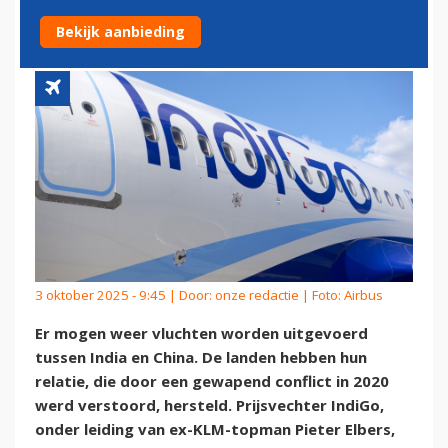
MET INDIA ZIJN HERSTELD
Bekijk aanbieding
3 oktober 2025 - 9:45 | Door:
onze redactie
| Foto: Airbus
Er mogen weer vluchten worden uitgevoerd
tussen India en China. De landen hebben hun
relatie, die door een gewapend conflict in 2020
werd verstoord, hersteld. Prijsvechter IndiGo,
onder leiding van ex-KLM-topman Pieter Elbers,