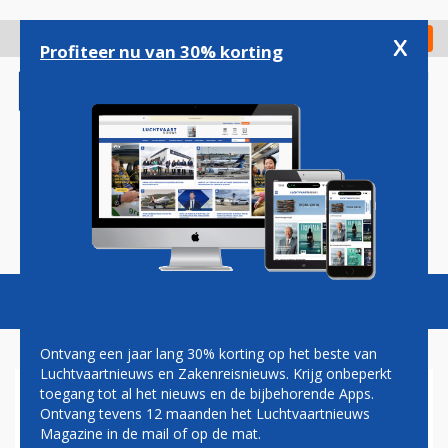
Overslaan
en
x
Digitaal Magazine
Registreer
Check in
naar
Profiteer nu van 30% korting
de
inhoud
gaan
Magazine
Podcasts
Vacatures
Toggl
naviga
Ontvang een jaar lang 30% korting op het beste van
Luchtvaartnieuws en Zakenreisnieuws. Krijg onbeperkt
toegang tot al het nieuws en de bijbehorende Apps.
INDIGO HERVAT VLUCHTEN
Ontvang tevens 12 maanden het Luchtvaartnieuws
NAAR CHINA NU BANDEN
Magazine in de mail of op de mat.