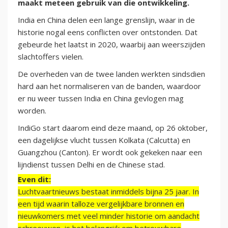
maakt meteen gebruik van die ontwikkeling.
India en China delen een lange grenslijn, waar in de
historie nogal eens conflicten over ontstonden. Dat
gebeurde het laatst in 2020, waarbij aan weerszijden
slachtoffers vielen.
De overheden van de twee landen werkten sindsdien
hard aan het normaliseren van de banden, waardoor
er nu weer tussen India en China gevlogen mag
worden.
IndiGo start daarom eind deze maand, op 26 oktober,
een dagelijkse vlucht tussen Kolkata (Calcutta) en
Guangzhou (Canton). Er wordt ook gekeken naar een
lijndienst tussen Delhi en de Chinese stad.
Even dit:
Luchtvaartnieuws bestaat inmiddels bijna 25 jaar. In
een tijd waarin talloze vergelijkbare bronnen en
nieuwkomers met veel minder historie om aandacht