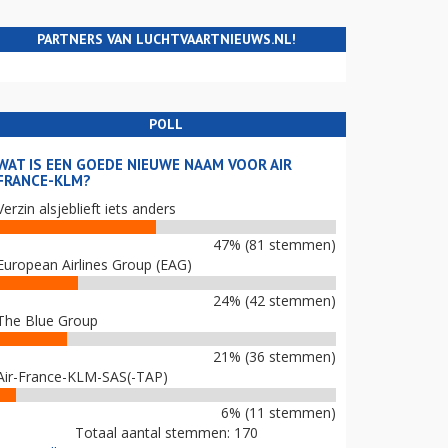
PARTNERS VAN LUCHTVAARTNIEUWS.NL!
POLL
WAT IS EEN GOEDE NIEUWE NAAM VOOR AIR
FRANCE-KLM?
Verzin alsjeblieft iets anders
47% (81 stemmen)
European Airlines Group (EAG)
24% (42 stemmen)
The Blue Group
21% (36 stemmen)
Air-France-KLM-SAS(-TAP)
6% (11 stemmen)
Totaal aantal stemmen: 170