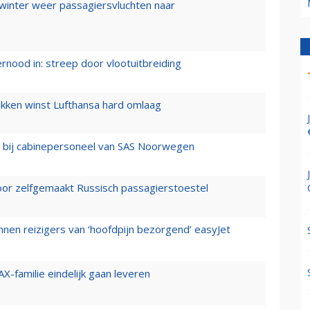
 winter weer passagiersvluchten naar
ernood in: streep door vlootuitbreiding
ukken winst Lufthansa hard omlaag
 bij cabinepersoneel van SAS Noorwegen
voor zelfgemaakt Russisch passagierstoestel
nen reizigers van ‘hoofdpijn bezorgend’ easyJet
X-familie eindelijk gaan leveren