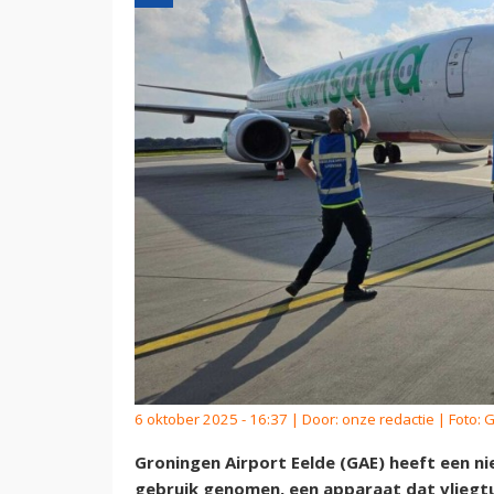
6 oktober 2025 - 16:37 | Door:
onze redactie
| Foto: 
Groningen Airport Eelde (GAE) heeft een n
gebruik genomen, een apparaat dat vliegt