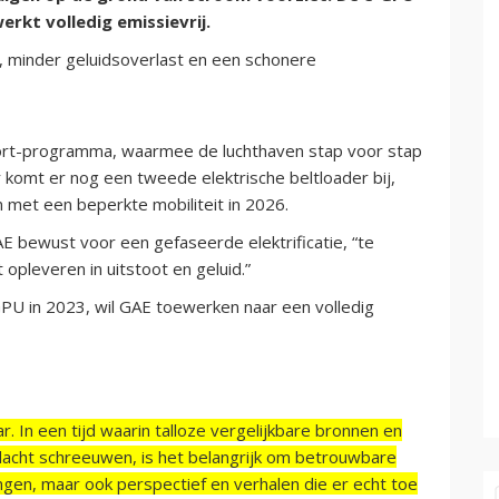
erkt volledig emissievrij.
, minder geluidsoverlast en een schonere
rport-programma, waarmee de luchthaven stap voor stap
 komt er nog een tweede elektrische beltloader bij,
n met een beperkte mobiliteit in 2026.
E bewust voor een gefaseerde elektrificatie, “te
opleveren in uitstoot en geluid.”
PU in 2023, wil GAE toewerken naar een volledig
r. In een tijd waarin talloze vergelijkbare bronnen en
acht schreeuwen, is het belangrijk om betrouwbare
ngen, maar ook perspectief en verhalen die er echt toe