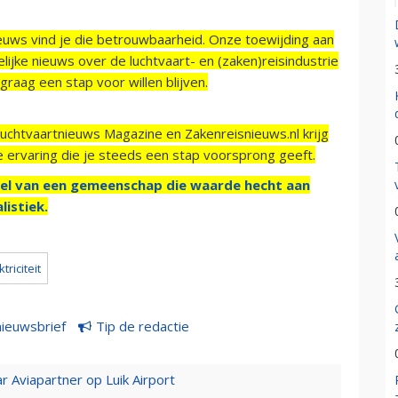
ieuws vind je die betrouwbaarheid. Onze toewijding aan
ijke nieuws over de luchtvaart- en (zaken)reisindustrie
raag een stap voor willen blijven.
Luchtvaartnieuws Magazine en Zakenreisnieuws.nl krijg
e ervaring die je steeds een stap voorsprong geeft.
el van een gemeenschap die waarde hecht aan
listiek.
ktriciteit
nieuwsbrief
Tip de redactie
r Aviapartner op Luik Airport