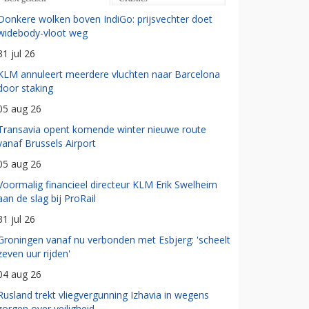
Donkere wolken boven IndiGo: prijsvechter doet
widebody-vloot weg
31 jul 26
KLM annuleert meerdere vluchten naar Barcelona
door staking
05 aug 26
Transavia opent komende winter nieuwe route
vanaf Brussels Airport
05 aug 26
Voormalig financieel directeur KLM Erik Swelheim
aan de slag bij ProRail
31 jul 26
Groningen vanaf nu verbonden met Esbjerg: 'scheelt
zeven uur rijden'
04 aug 26
Rusland trekt vliegvergunning Izhavia in wegens
zorgen over veiligheid