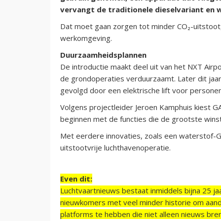
vervangt de traditionele dieselvariant en w
Dat moet gaan zorgen tot minder CO₂-uitstoot
werkomgeving.
Duurzaamheidsplannen
De introductie maakt deel uit van het NXT Ai
de grondoperaties verduurzaamt. Later dit jaar
gevolgd door een elektrische lift voor persone
Volgens projectleider Jeroen Kamphuis kiest GA
beginnen met de functies die de grootste winst 
Met eerdere innovaties, zoals een waterstof-G
uitstootvrije luchthavenoperatie.
Even dit:
Luchtvaartnieuws bestaat inmiddels bijna 25 jaa
nieuwkomers met veel minder historie om aand
platforms te hebben die niet alleen nieuws bre