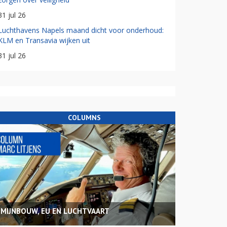
31 jul 26
Luchthavens Napels maand dicht voor onderhoud:
KLM en Transavia wijken uit
31 jul 26
COLUMNS
MIJNBOUW, EU EN LUCHTVAART