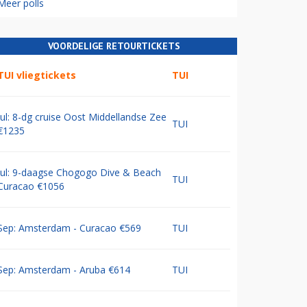
Meer polls
VOORDELIGE RETOURTICKETS
TUI vliegtickets
TUI
Jul: 8-dg cruise Oost Middellandse Zee
TUI
€1235
Jul: 9-daagse Chogogo Dive & Beach
TUI
Curacao €1056
Sep: Amsterdam - Curacao €569
TUI
Sep: Amsterdam - Aruba €614
TUI