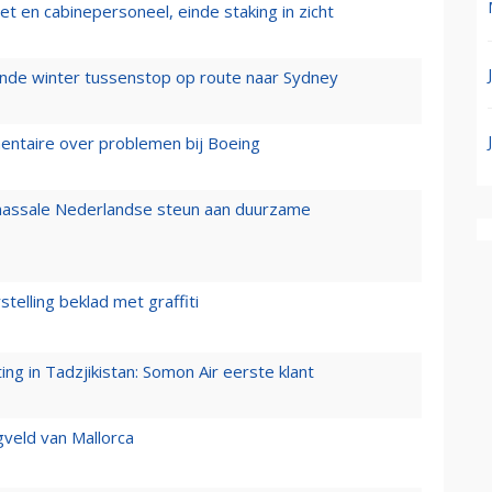
t en cabinepersoneel, einde staking in zicht
mende winter tussenstop op route naar Sydney
mentaire over problemen bij Boeing
 massale Nederlandse steun aan duurzame
stelling beklad met graffiti
g in Tadzjikistan: Somon Air eerste klant
gveld van Mallorca