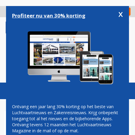
Overslaan
en
x
Digitaal Magazine
Registreer
Check in
naar
Profiteer nu van 30% korting
de
inhoud
gaan
Magazine
Podcasts
Vacatures
Toggl
naviga
Ontvang een jaar lang 30% korting op het beste van
Luchtvaartnieuws en Zakenreisnieuws. Krijg onbeperkt
toegang tot al het nieuws en de bijbehorende Apps.
GRONINGEN AIRPORT EELDE
Ontvang tevens 12 maanden het Luchtvaartnieuws
Magazine in de mail of op de mat.